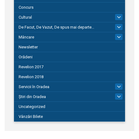
Concurs
Cultural
101
De Facut, De Vazut, De spus mai departe…
580
Mâncare
22
Newsletter
Orădeni
Revelion 2017
Revelion 2018
Servicii în Oradea
104
Știri din Oradea
1.127
Uncategorized
Vânzări Bilete