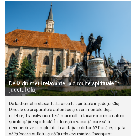
De la drumeții relaxante, la circuite spirituale în
județul Cluj
De la drumeții relaxante, la circuite spirituale în județul Cluj
Dincolo de preparatele autentice și evenimentele deja
celebre, Transilvania oferă mai mult: relaxare în inima naturii
și îmbogățire spirituală. Îți dorești o vacanță care să te
deconecteze complet de la agitația cotidiană? Dacă ești gata
să îți încarci sufletul și să îți relaxezi mintea, înconjurat…