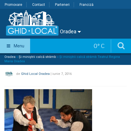
Promovare
Contact
Parteneri
Franciză
Oradea
0
°
C
Menu
Oradea
»
Și miniștrii calcă strâmb
»
Și miniștrii calcă strâmb Teatrul Regina
Maria Oradea
de
Ghid Local Oradea
|
iunie 7, 2016