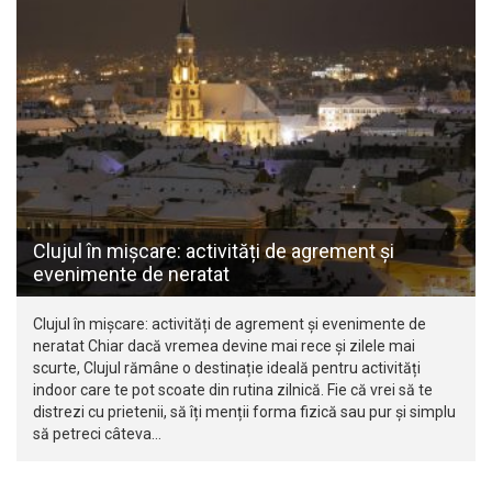
Clujul în mișcare: activități de agrement și
evenimente de neratat
Clujul în mișcare: activități de agrement și evenimente de
neratat Chiar dacă vremea devine mai rece și zilele mai
scurte, Clujul rămâne o destinație ideală pentru activități
indoor care te pot scoate din rutina zilnică. Fie că vrei să te
distrezi cu prietenii, să îți menții forma fizică sau pur și simplu
să petreci câteva…