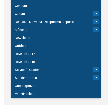
Concurs
Cultural
101
De Facut, De Vazut, De spus mai departe…
580
Mâncare
22
Newsletter
Orădeni
Revelion 2017
Revelion 2018
Servicii în Oradea
104
Știri din Oradea
1.127
Uncategorized
Vânzări Bilete