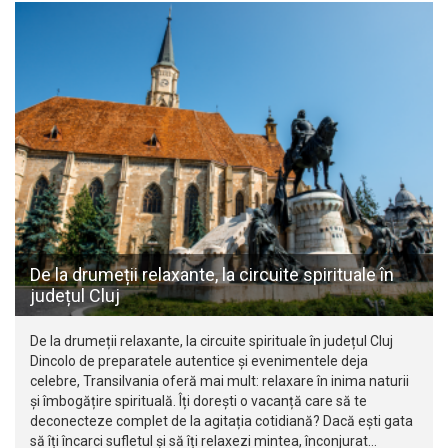
De la drumeții relaxante, la circuite spirituale în
județul Cluj
De la drumeții relaxante, la circuite spirituale în județul Cluj
Dincolo de preparatele autentice și evenimentele deja
celebre, Transilvania oferă mai mult: relaxare în inima naturii
și îmbogățire spirituală. Îți dorești o vacanță care să te
deconecteze complet de la agitația cotidiană? Dacă ești gata
să îți încarci sufletul și să îți relaxezi mintea, înconjurat…