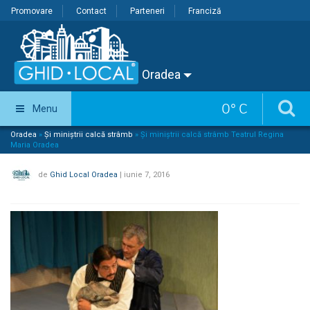
Promovare
Contact
Parteneri
Franciză
Oradea
0
°
C
Menu
Oradea
»
Și miniștrii calcă strâmb
»
Și miniștrii calcă strâmb Teatrul Regina
Maria Oradea
de
Ghid Local Oradea
|
iunie 7, 2016