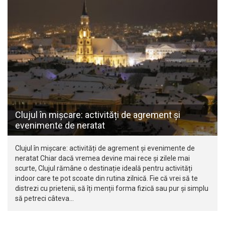
Clujul în mișcare: activități de agrement și
evenimente de neratat
Clujul în mișcare: activități de agrement și evenimente de
neratat Chiar dacă vremea devine mai rece și zilele mai
scurte, Clujul rămâne o destinație ideală pentru activități
indoor care te pot scoate din rutina zilnică. Fie că vrei să te
distrezi cu prietenii, să îți menții forma fizică sau pur și simplu
să petreci câteva…