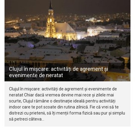
Clujul în mișcare: activități de agrement și
evenimente de neratat
Clujul în mișcare: activități de agrement și evenimente de
neratat Chiar dacă vremea devine mai rece și zilele mai
scurte, Clujul rămâne o destinație ideală pentru activități
indoor care te pot scoate din rutina zilnică. Fie că vrei să te
distrezi cu prietenii, să îți menții forma fizică sau pur și simplu
să petreci câteva…