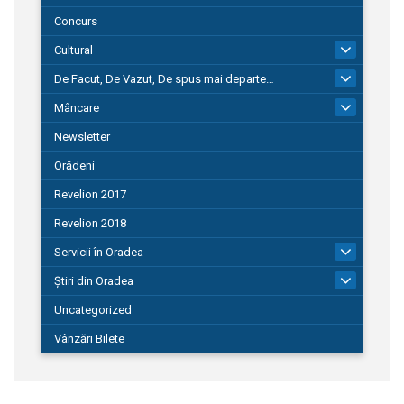
Concurs
Cultural
101
De Facut, De Vazut, De spus mai departe…
580
Mâncare
22
Newsletter
Orădeni
Revelion 2017
Revelion 2018
Servicii în Oradea
104
Știri din Oradea
1.127
Uncategorized
Vânzări Bilete