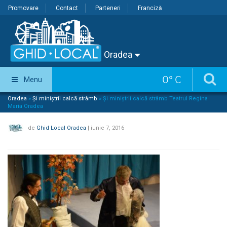
Promovare
Contact
Parteneri
Franciză
Oradea
0
°
C
Menu
Oradea
»
Și miniștrii calcă strâmb
»
Și miniștrii calcă strâmb Teatrul Regina
Maria Oradea
de
Ghid Local Oradea
|
iunie 7, 2016