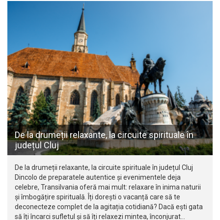
De la drumeții relaxante, la circuite spirituale în
județul Cluj
De la drumeții relaxante, la circuite spirituale în județul Cluj
Dincolo de preparatele autentice și evenimentele deja
celebre, Transilvania oferă mai mult: relaxare în inima naturii
și îmbogățire spirituală. Îți dorești o vacanță care să te
deconecteze complet de la agitația cotidiană? Dacă ești gata
să îți încarci sufletul și să îți relaxezi mintea, înconjurat…