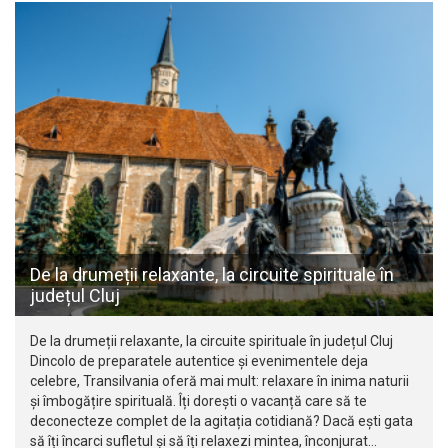
De la drumeții relaxante, la circuite spirituale în
județul Cluj
De la drumeții relaxante, la circuite spirituale în județul Cluj
Dincolo de preparatele autentice și evenimentele deja
celebre, Transilvania oferă mai mult: relaxare în inima naturii
și îmbogățire spirituală. Îți dorești o vacanță care să te
deconecteze complet de la agitația cotidiană? Dacă ești gata
să îți încarci sufletul și să îți relaxezi mintea, înconjurat…