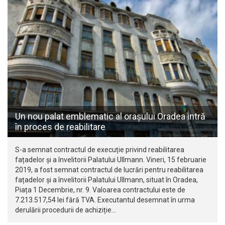
Un nou palat emblematic al orașului Oradea intră
în proces de reabilitare
S-a semnat contractul de execuție privind reabilitarea
fațadelor și a învelitorii Palatului Ullmann. Vineri, 15 februarie
2019, a fost semnat contractul de lucrări pentru reabilitarea
fațadelor și a învelitorii Palatului Ullmann, situat în Oradea,
Piața 1 Decembrie, nr. 9. Valoarea contractului este de
7.213.517,54 lei fără TVA. Executantul desemnat în urma
derulării procedurii de achiziție…