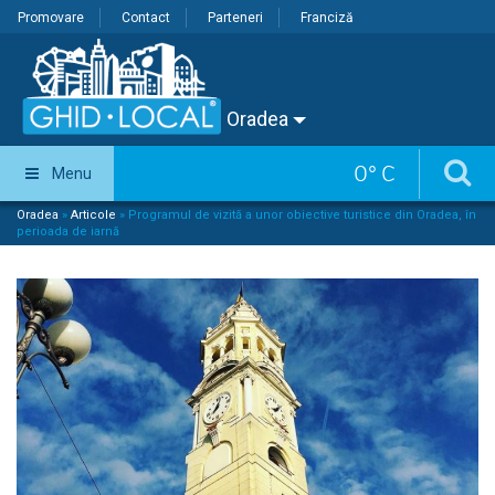
Promovare
Contact
Parteneri
Franciză
Oradea
0
°
C
Menu
Oradea
»
Articole
»
Programul de vizită a unor obiective turistice din Oradea, în
perioada de iarnă