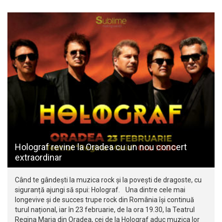
Holograf revine la Oradea cu un nou concert
extraordinar
Când te gândești la muzica rock și la povești de dragoste, cu
siguranță ajungi să spui: Holograf. Una dintre cele mai
longevive și de succes trupe rock din România își continuă
turul național, iar în 23 februarie, de la ora 19.30, la Teatrul
Regina Maria din Oradea, cei de la Holograf aduc muzica lor