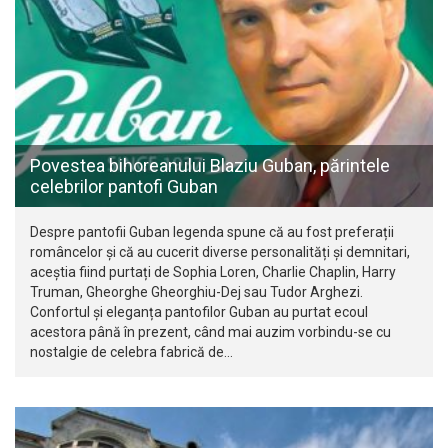
Povestea bihoreanului Blaziu Guban, părintele
celebrilor pantofi Guban
Despre pantofii Guban legenda spune că au fost preferații
româncelor și că au cucerit diverse personalități și demnitari,
aceștia fiind purtați de Sophia Loren, Charlie Chaplin, Harry
Truman, Gheorghe Gheorghiu-Dej sau Tudor Arghezi.
Confortul și eleganța pantofilor Guban au purtat ecoul
acestora până în prezent, când mai auzim vorbindu-se cu
nostalgie de celebra fabrică de…