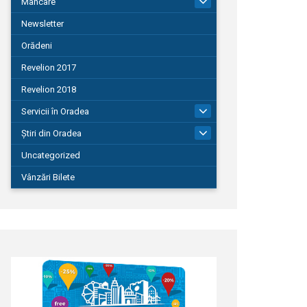
Mâncare
22
Newsletter
Orădeni
Revelion 2017
Revelion 2018
Servicii în Oradea
104
Știri din Oradea
1.127
Uncategorized
Vânzări Bilete