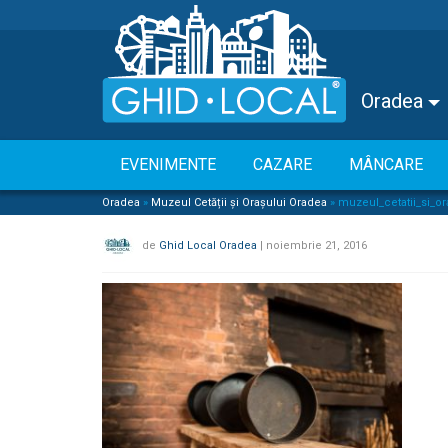
Oradea
EVENIMENTE
CAZARE
MÂNCARE
Oradea
»
Muzeul Cetății și Orașului Oradea
»
muzeul_cetatii_si_o
de
Ghid Local Oradea
|
noiembrie 21, 2016