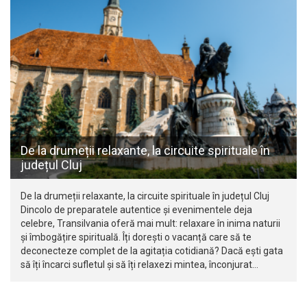
De la drumeții relaxante, la circuite spirituale în
județul Cluj
De la drumeții relaxante, la circuite spirituale în județul Cluj
Dincolo de preparatele autentice și evenimentele deja
celebre, Transilvania oferă mai mult: relaxare în inima naturii
și îmbogățire spirituală. Îți dorești o vacanță care să te
deconecteze complet de la agitația cotidiană? Dacă ești gata
să îți încarci sufletul și să îți relaxezi mintea, înconjurat…