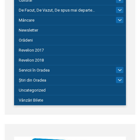
Cultural
De Facut, De Vazut, De spus mai departe…
580
Mâncare
22
Newsletter
Orădeni
Revelion 2017
Revelion 2018
Servicii în Oradea
104
Știri din Oradea
1.127
Uncategorized
Vânzări Bilete