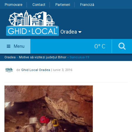
Promovare
Contact
Parteneri
Franciză
Oradea
0
°
C
Menu
Oradea
»
Motive să vizitezi județul Bihor
»
Suncuius-19
de
Ghid Local Oradea
|
iunie 3, 2016