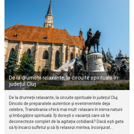
De la drumeții relaxante, la circuite spirituale în
județul Cluj
De la drumeții relaxante, la circuite spirituale în județul Cluj
Dincolo de preparatele autentice și evenimentele deja
celebre, Transilvania oferă mai mult: relaxare în inima naturii
și îmbogățire spirituală. Îți dorești o vacanță care să te
deconecteze complet de la agitația cotidiană? Dacă ești gata
să îți încarci sufletul și să îți relaxezi mintea, înconjurat…