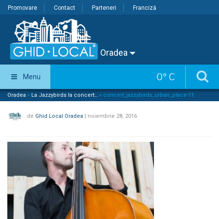
Promovare
Contact
Parteneri
Franciză
Oradea
0
°
C
Menu
Oradea
»
La Jazzybirds la concert…
»
concert_jazzybirds_urban_place-11
de
Ghid Local Oradea
|
noiembrie 28, 2016