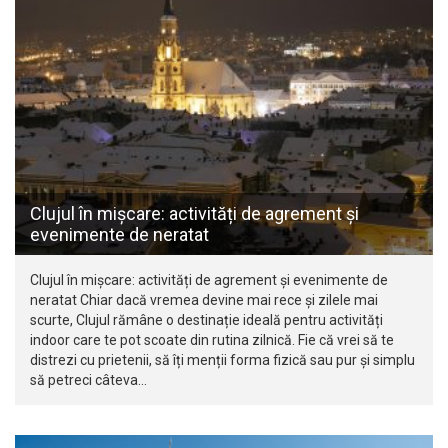
Clujul în mișcare: activități de agrement și
evenimente de neratat
Clujul în mișcare: activități de agrement și evenimente de
neratat Chiar dacă vremea devine mai rece și zilele mai
scurte, Clujul rămâne o destinație ideală pentru activități
indoor care te pot scoate din rutina zilnică. Fie că vrei să te
distrezi cu prietenii, să îți menții forma fizică sau pur și simplu
să petreci câteva…