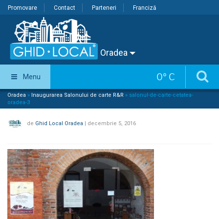
Promovare
Contact
Parteneri
Franciză
Oradea
0
°
C
Menu
Oradea
»
Inaugurarea Salonului de carte R&R
»
salonul-de-carte-cetatea-
oradea-3
de
Ghid Local Oradea
|
decembrie 5, 2016