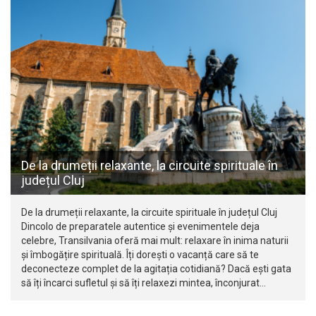
De la drumeții relaxante, la circuite spirituale în
județul Cluj
De la drumeții relaxante, la circuite spirituale în județul Cluj
Dincolo de preparatele autentice și evenimentele deja
celebre, Transilvania oferă mai mult: relaxare în inima naturii
și îmbogățire spirituală. Îți dorești o vacanță care să te
deconecteze complet de la agitația cotidiană? Dacă ești gata
să îți încarci sufletul și să îți relaxezi mintea, înconjurat…