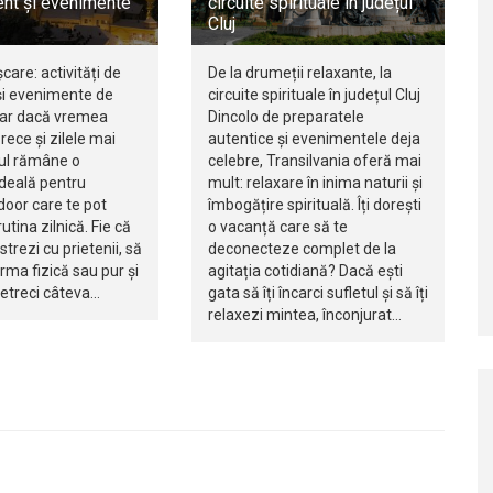
nt și evenimente
circuite spirituale în județul
Cluj
șcare: activități de
De la drumeții relaxante, la
i evenimente de
circuite spirituale în județul Cluj
iar dacă vremea
Dincolo de preparatele
rece și zilele mai
autentice și evenimentele deja
jul rămâne o
celebre, Transilvania oferă mai
ideală pentru
mult: relaxare în inima naturii și
ndoor care te pot
îmbogățire spirituală. Îți dorești
utina zilnică. Fie că
o vacanță care să te
istrezi cu prietenii, să
deconecteze complet de la
orma fizică sau pur și
agitația cotidiană? Dacă ești
petreci câteva…
gata să îți încarci sufletul și să îți
relaxezi mintea, înconjurat…