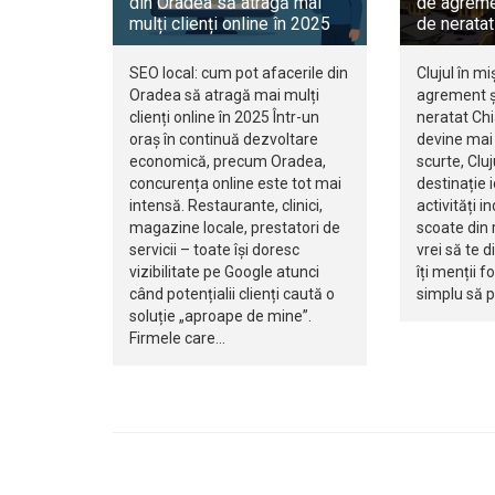
din Oradea să atragă mai
de agreme
mulți clienți online în 2025
de neratat
SEO local: cum pot afacerile din
Clujul în mi
Oradea să atragă mai mulți
agrement ș
clienți online în 2025 Într-un
neratat Ch
oraș în continuă dezvoltare
devine mai 
economică, precum Oradea,
scurte, Clu
concurența online este tot mai
destinație 
intensă. Restaurante, clinici,
activități i
magazine locale, prestatori de
scoate din r
servicii – toate își doresc
vrei să te d
vizibilitate pe Google atunci
îți menții f
când potențialii clienți caută o
simplu să 
soluție „aproape de mine”.
Firmele care…