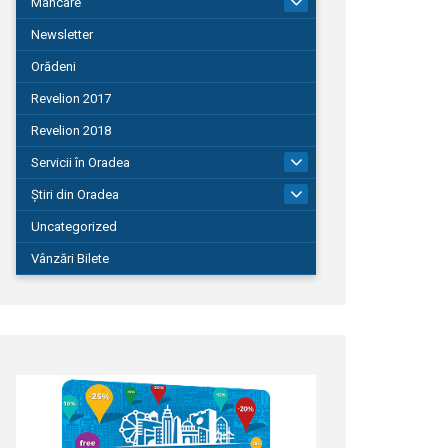
Mâncare
22
Newsletter
Orădeni
Revelion 2017
Revelion 2018
Servicii în Oradea
104
Știri din Oradea
1.127
Uncategorized
Vânzări Bilete