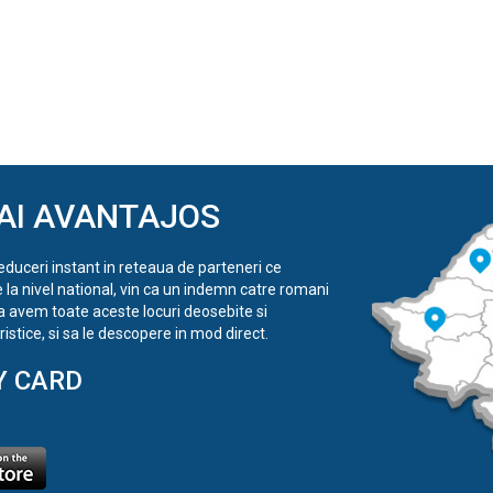
AI AVANTAJOS
reduceri instant in reteaua de parteneri ce
e la nivel national, vin ca un indemn catre romani
a avem toate aceste locuri deosebite si
istice, si sa le descopere in mod direct.
Y CARD