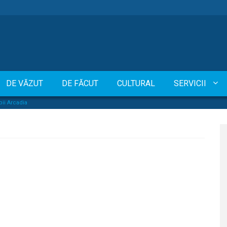
DE VĂZUT
DE FĂCUT
CULTURAL
SERVICII
pii Arcadia