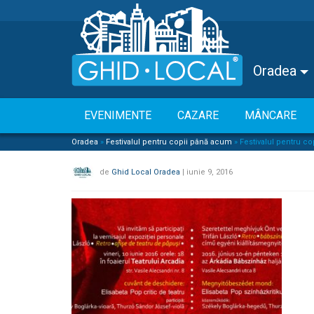
Oradea
EVENIMENTE
CAZARE
MÂNCARE
Oradea
»
Festivalul pentru copii până acum
»
Festivalul pentru co
de
Ghid Local Oradea
|
iunie 9, 2016