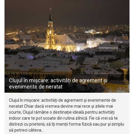
Clujul în mișcare: activități de agrement și
evenimente de neratat
Clujul în mișcare: activități de agrement și evenimente de
neratat Chiar dacă vremea devine mai rece și zilele mai
scurte, Clujul rămâne o destinație ideală pentru activități
indoor care te pot scoate din rutina zilnică. Fie că vrei să te
distrezi cu prietenii, să îți menții forma fizică sau pur și simplu
să petreci câteva…