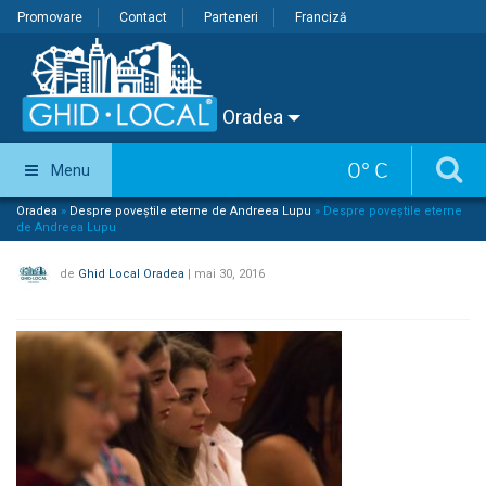
Promovare
Contact
Parteneri
Franciză
Oradea
0
°
C
Menu
Oradea
»
Despre poveștile eterne de Andreea Lupu
»
Despre poveștile eterne
de Andreea Lupu
de
Ghid Local Oradea
|
mai 30, 2016