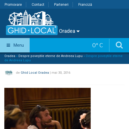
Promovare
Contact
Parteneri
Franciză
Oradea
0
°
C
Menu
Oradea
»
Despre poveștile eterne de Andreea Lupu
»
Despre poveștile eterne
de Andreea Lupu
de
Ghid Local Oradea
|
mai 30, 2016