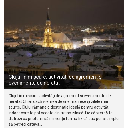
Clujul în mișcare: activități de agrement și
evenimente de neratat
Clujul în mișcare: activități de agrement și evenimente de
neratat Chiar dacă vremea devine mai rece și zilele mai
scurte, Clujul rămâne o destinație ideală pentru activități
indoor care te pot scoate din rutina zilnică. Fie că vrei să te
distrezi cu prietenii, să îți menții forma fizică sau pur și simplu
să petreci câteva…