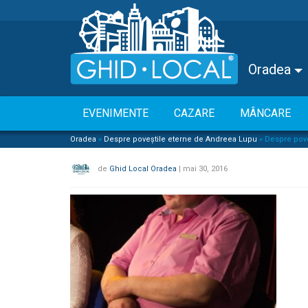
Oradea
EVENIMENTE
CAZARE
MÂNCARE
Oradea
»
Despre poveștile eterne de Andreea Lupu
»
Despre pove
de
Ghid Local Oradea
|
mai 30, 2016