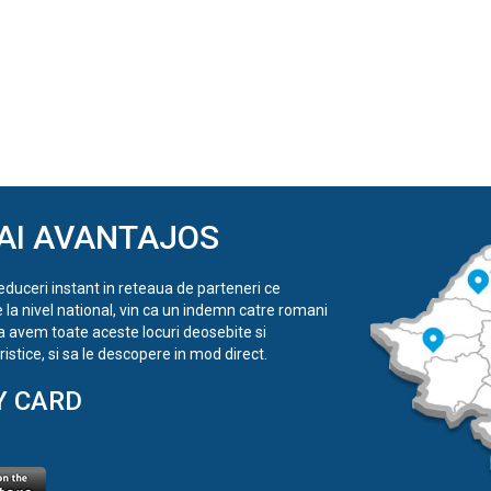
AI AVANTAJOS
reduceri instant in reteaua de parteneri ce
e la nivel national, vin ca un indemn catre romani
a avem toate aceste locuri deosebite si
istice, si sa le descopere in mod direct.
Y CARD