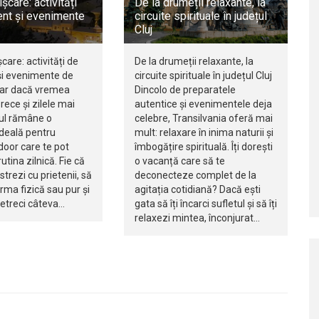
ișcare: activități
De la drumeții relaxante, la
nt și evenimente
circuite spirituale în județul
Cluj
șcare: activități de
De la drumeții relaxante, la
i evenimente de
circuite spirituale în județul Cluj
iar dacă vremea
Dincolo de preparatele
rece și zilele mai
autentice și evenimentele deja
jul rămâne o
celebre, Transilvania oferă mai
ideală pentru
mult: relaxare în inima naturii și
ndoor care te pot
îmbogățire spirituală. Îți dorești
utina zilnică. Fie că
o vacanță care să te
istrezi cu prietenii, să
deconecteze complet de la
orma fizică sau pur și
agitația cotidiană? Dacă ești
petreci câteva…
gata să îți încarci sufletul și să îți
relaxezi mintea, înconjurat…