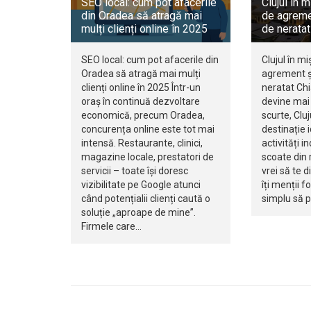
SEO local: cum pot afacerile
Clujul în m
din Oradea să atragă mai
de agreme
mulți clienți online în 2025
de neratat
SEO local: cum pot afacerile din
Clujul în mi
Oradea să atragă mai mulți
agrement ș
clienți online în 2025 Într-un
neratat Ch
oraș în continuă dezvoltare
devine mai 
economică, precum Oradea,
scurte, Clu
concurența online este tot mai
destinație 
intensă. Restaurante, clinici,
activități i
magazine locale, prestatori de
scoate din r
servicii – toate își doresc
vrei să te d
vizibilitate pe Google atunci
îți menții f
când potențialii clienți caută o
simplu să 
soluție „aproape de mine”.
Firmele care…