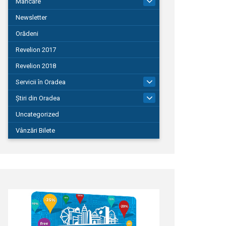
Mâncare
22
Newsletter
Orădeni
Revelion 2017
Revelion 2018
Servicii în Oradea
104
Știri din Oradea
1.127
Uncategorized
Vânzări Bilete