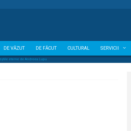
DE VĂZUT
DE FĂCUT
CULTURAL
SERVICII
știle eterne de Andreea Lupu