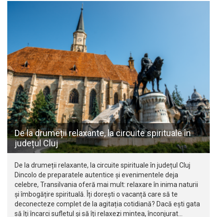
De la drumeții relaxante, la circuite spirituale în
județul Cluj
De la drumeții relaxante, la circuite spirituale în județul Cluj
Dincolo de preparatele autentice și evenimentele deja
celebre, Transilvania oferă mai mult: relaxare în inima naturii
și îmbogățire spirituală. Îți dorești o vacanță care să te
deconecteze complet de la agitația cotidiană? Dacă ești gata
să îți încarci sufletul și să îți relaxezi mintea, înconjurat…