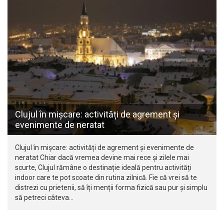
Clujul în mișcare: activități de agrement și
evenimente de neratat
Clujul în mișcare: activități de agrement și evenimente de
neratat Chiar dacă vremea devine mai rece și zilele mai
scurte, Clujul rămâne o destinație ideală pentru activități
indoor care te pot scoate din rutina zilnică. Fie că vrei să te
distrezi cu prietenii, să îți menții forma fizică sau pur și simplu
să petreci câteva…