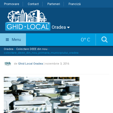
Promovare
Contact
Parteneri
Franciză
Oradea
0
°
C
Menu
Oradea
»
Colectare DEEE din nou
»
colectare_deee_din_nou_primaria_municipiului_oradea
de
Ghid Local Oradea
|
noiembrie 3, 2016