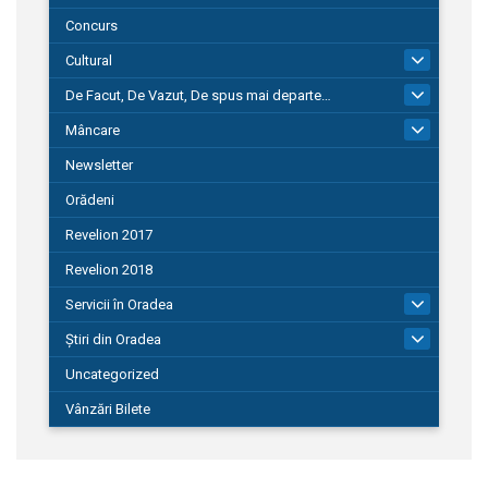
Concurs
Cultural
101
De Facut, De Vazut, De spus mai departe…
580
Mâncare
22
Newsletter
Orădeni
Revelion 2017
Revelion 2018
Servicii în Oradea
104
Știri din Oradea
1.127
Uncategorized
Vânzări Bilete