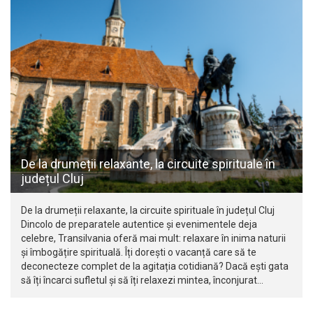
De la drumeții relaxante, la circuite spirituale în
județul Cluj
De la drumeții relaxante, la circuite spirituale în județul Cluj
Dincolo de preparatele autentice și evenimentele deja
celebre, Transilvania oferă mai mult: relaxare în inima naturii
și îmbogățire spirituală. Îți dorești o vacanță care să te
deconecteze complet de la agitația cotidiană? Dacă ești gata
să îți încarci sufletul și să îți relaxezi mintea, înconjurat…