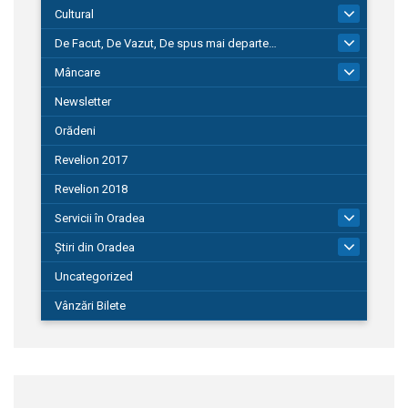
Cultural
101
De Facut, De Vazut, De spus mai departe…
580
Mâncare
22
Newsletter
Orădeni
Revelion 2017
Revelion 2018
Servicii în Oradea
104
Știri din Oradea
1.127
Uncategorized
Vânzări Bilete