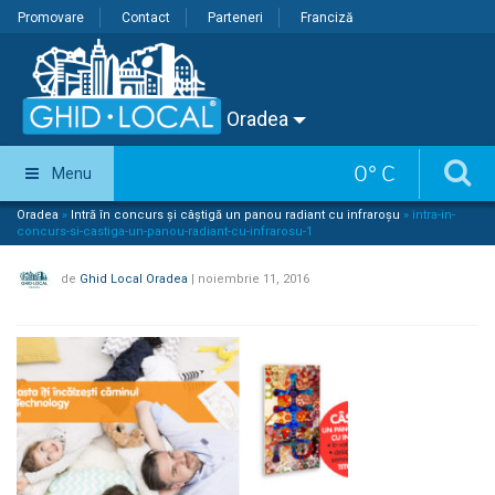
Promovare
Contact
Parteneri
Franciză
Oradea
0
°
C
Menu
Oradea
»
Intră în concurs și câștigă un panou radiant cu infraroșu
»
intra-in-
concurs-si-castiga-un-panou-radiant-cu-infrarosu-1
de
Ghid Local Oradea
|
noiembrie 11, 2016