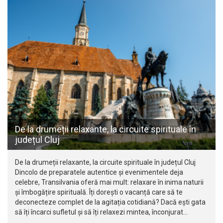
De la drumeții relaxante, la circuite spirituale în
județul Cluj
De la drumeții relaxante, la circuite spirituale în județul Cluj
Dincolo de preparatele autentice și evenimentele deja
celebre, Transilvania oferă mai mult: relaxare în inima naturii
și îmbogățire spirituală. Îți dorești o vacanță care să te
deconecteze complet de la agitația cotidiană? Dacă ești gata
să îți încarci sufletul și să îți relaxezi mintea, înconjurat…