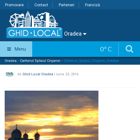
Promovare
Contact
Parteneri
Franciză
Oradea
0
°
C
Menu
Oradea
»
Cartierul Splaiul Crișanei
»
Cartierul_Splaiul_Crișanei_Oradea
de
Ghid Local Oradea
|
iunie 23, 2016