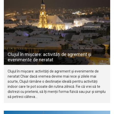
Clujul în mișcare: activități de agrement și
evenimente de neratat
Clujul în mișcare: activități de agrement și evenimente de
neratat Chiar dacă vremea devine mai rece și zilele mai
scurte, Clujul rămâne o destinație ideală pentru activități
indoor care te pot scoate din rutina zilnică. Fie că vrei să te
distrezi cu prietenii, să îți menții forma fizică sau pur și simplu
să petreci câteva…