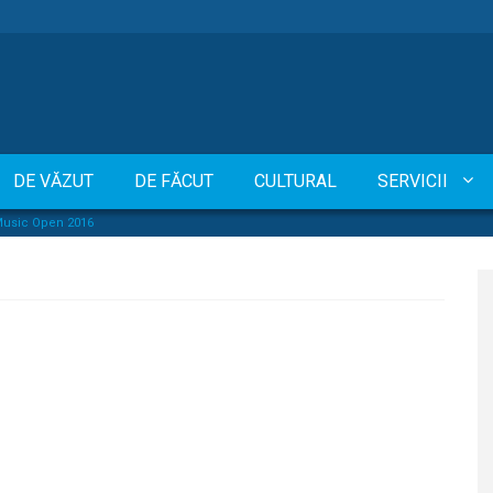
DE VĂZUT
DE FĂCUT
CULTURAL
SERVICII
Music Open 2016