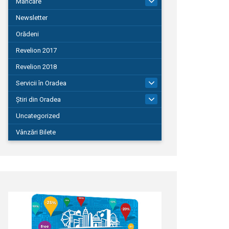
Mâncare
22
Newsletter
Orădeni
Revelion 2017
Revelion 2018
Servicii în Oradea
104
Știri din Oradea
1.127
Uncategorized
Vânzări Bilete