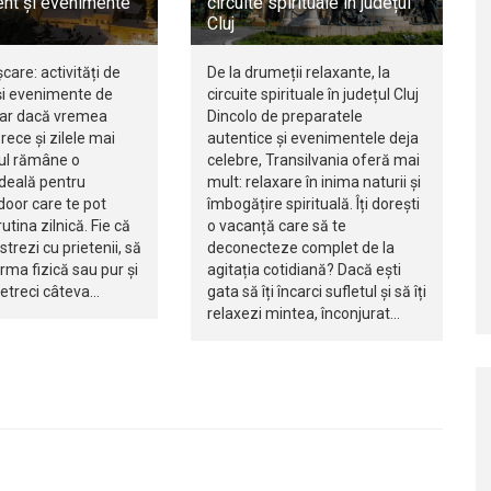
nt și evenimente
circuite spirituale în județul
Cluj
șcare: activități de
De la drumeții relaxante, la
i evenimente de
circuite spirituale în județul Cluj
iar dacă vremea
Dincolo de preparatele
rece și zilele mai
autentice și evenimentele deja
jul rămâne o
celebre, Transilvania oferă mai
ideală pentru
mult: relaxare în inima naturii și
ndoor care te pot
îmbogățire spirituală. Îți dorești
utina zilnică. Fie că
o vacanță care să te
istrezi cu prietenii, să
deconecteze complet de la
orma fizică sau pur și
agitația cotidiană? Dacă ești
petreci câteva…
gata să îți încarci sufletul și să îți
relaxezi mintea, înconjurat…