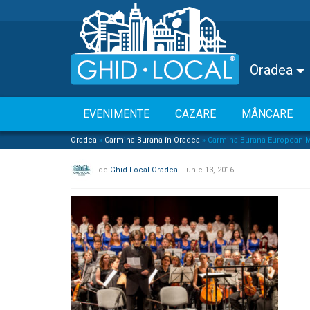
Oradea
EVENIMENTE
CAZARE
MÂNCARE
Oradea
»
Carmina Burana în Oradea
»
Carmina Burana European 
de
Ghid Local Oradea
|
iunie 13, 2016