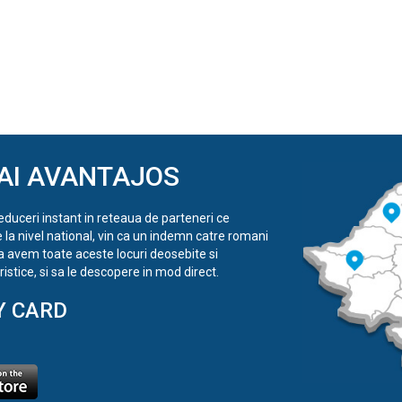
AI AVANTAJOS
reduceri instant in reteaua de parteneri ce
e la nivel national, vin ca un indemn catre romani
a avem toate aceste locuri deosebite si
istice, si sa le descopere in mod direct.
Y CARD