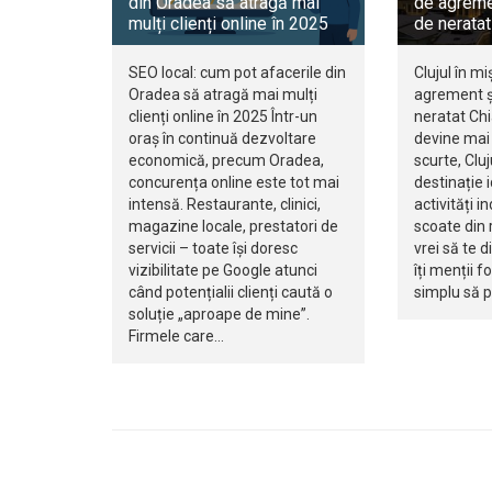
din Oradea să atragă mai
de agreme
mulți clienți online în 2025
de neratat
SEO local: cum pot afacerile din
Clujul în mi
Oradea să atragă mai mulți
agrement ș
clienți online în 2025 Într-un
neratat Ch
oraș în continuă dezvoltare
devine mai 
economică, precum Oradea,
scurte, Clu
concurența online este tot mai
destinație 
intensă. Restaurante, clinici,
activități i
magazine locale, prestatori de
scoate din r
servicii – toate își doresc
vrei să te d
vizibilitate pe Google atunci
îți menții f
când potențialii clienți caută o
simplu să 
soluție „aproape de mine”.
Firmele care…