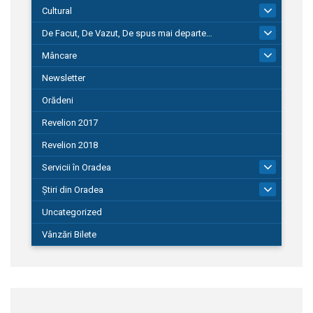
Cultural
101
De Facut, De Vazut, De spus mai departe…
580
Mâncare
22
Newsletter
Orădeni
Revelion 2017
Revelion 2018
Servicii în Oradea
104
Știri din Oradea
1.127
Uncategorized
Vânzări Bilete