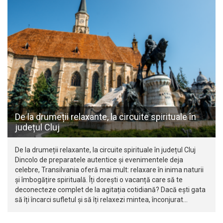
De la drumeții relaxante, la circuite spirituale în
județul Cluj
De la drumeții relaxante, la circuite spirituale în județul Cluj
Dincolo de preparatele autentice și evenimentele deja
celebre, Transilvania oferă mai mult: relaxare în inima naturii
și îmbogățire spirituală. Îți dorești o vacanță care să te
deconecteze complet de la agitația cotidiană? Dacă ești gata
să îți încarci sufletul și să îți relaxezi mintea, înconjurat…