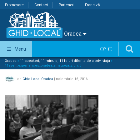
Promovare
Contact
Parteneri
Franciză
Oradea
0
°
C
Menu
Oradea
»
11 speakeri, 11 minute, 11 feluri diferite de a privi viața
»
11even_experiences_oradea_sinagoga_zion_5
de
Ghid Local Oradea
|
noiembrie 16, 2016