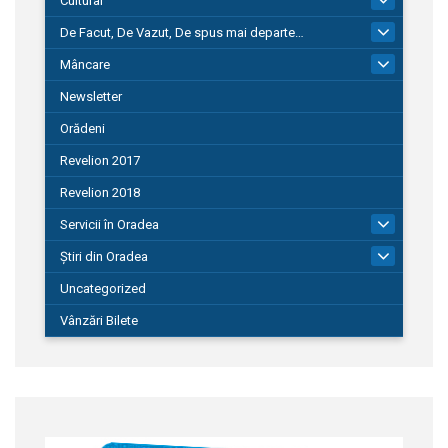
Cultural
De Facut, De Vazut, De spus mai departe…
580
Mâncare
22
Newsletter
Orădeni
Revelion 2017
Revelion 2018
Servicii în Oradea
104
Știri din Oradea
1.127
Uncategorized
Vânzări Bilete