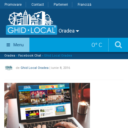
Promovare
Contact
Parteneri
Franciză
Oradea
0
°
C
Menu
Oradea
»
Facebook Chat
»
Ghid Local Oradea
de
Ghid Local Oradea
|
iunie 8, 2016