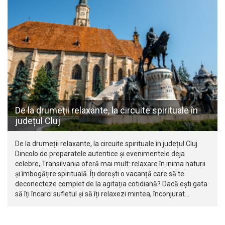
De la drumeții relaxante, la circuite spirituale în
județul Cluj
De la drumeții relaxante, la circuite spirituale în județul Cluj
Dincolo de preparatele autentice și evenimentele deja
celebre, Transilvania oferă mai mult: relaxare în inima naturii
și îmbogățire spirituală. Îți dorești o vacanță care să te
deconecteze complet de la agitația cotidiană? Dacă ești gata
să îți încarci sufletul și să îți relaxezi mintea, înconjurat…