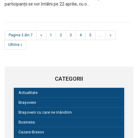
participanții se vor întâlni pe 22 aprilie, cu o…
Pagina 3 din 7
«
1
2
3
4
5
...
»
Ultima »
CATEGORII
Actualitate
Brașoveni
Brașoveni cu care ne mândrim
Business
Cazare Brasov