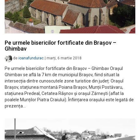
Pe urmele bisericilor fortificate din Brașov –
Ghimbav
de
ioanafundurac
|
marți, 6 martie 2018
Pe urmele bisericilor fortificate din Brașov – Ghimbav Orașul
Ghimbav se află la 7 km de municipiul Brașov, fiind situat la
intersecția dintre cunoscutele zone turistice din județ: Orașul
Brașov, stațiunea montană Poiana Brașov, Munții Postăvaru,
stațiunea Predeal, Cetatea Râșnov și orașul Zărnești (aflat la
poalele Munților Piatra Craiului). Înființarea orașului este legată de
prezența…