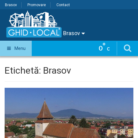
Brasov
Promovare
Contact
Brasov
°
0
Menu
C
Etichetă:
Brasov