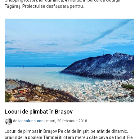
Shopping Resort, iar duminică, 4 martie, în parcarea Cetățiii
Făgăraș. Proiectul se desfășoară pentru…
Locuri de plimbat în Brașov
de
ioanafundurac
|
marți, 20 februarie 2018
Locuri de plimbat în Brașov Pe cât de liniștit, pe atât de dinamic,
orașul de la poalele Tâmpei îți oferă mereu câte ceva de făcut. Fie