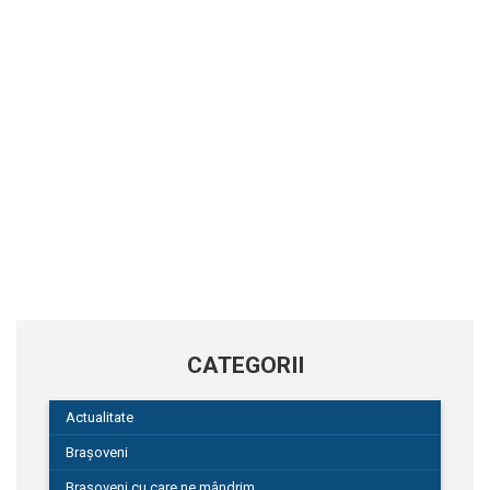
CATEGORII
Actualitate
Brașoveni
Brașoveni cu care ne mândrim