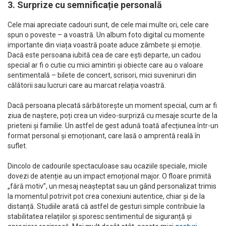
3. Surprize cu semnificație personală
Cele mai apreciate cadouri sunt, de cele mai multe ori, cele care
spun o poveste – a voastră. Un album foto digital cu momente
importante din viața voastră poate aduce zâmbete și emoție.
Dacă este persoana iubită cea de care ești departe, un cadou
special ar fi o cutie cu mici amintiri și obiecte care au o valoare
sentimentală – bilete de concert, scrisori, mici suveniruri din
călătorii sau lucruri care au marcat relația voastră.
Dacă persoana plecată sărbătorește un moment special, cum ar fi
ziua de naștere, poți crea un video-surpriză cu mesaje scurte de la
prieteni și familie. Un astfel de gest adună toată afecțiunea într-un
format personal și emoționant, care lasă o amprentă reală în
suflet.
Dincolo de cadourile spectaculoase sau ocaziile speciale, micile
dovezi de atenție au un impact emoțional major. O floare primită
„fără motiv”, un mesaj neașteptat sau un gând personalizat trimis
la momentul potrivit pot crea conexiuni autentice, chiar și de la
distanță. Studiile arată că astfel de gesturi simple contribuie la
stabilitatea relațiilor și sporesc sentimentul de siguranță și