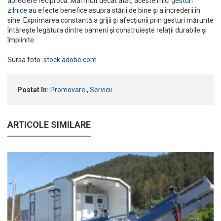
apreciere reciprocă. Mai mult decât atât, aceste mici
gesturi
zilnice
au efecte benefice asupra stării de bine și a încrederii în
sine. Exprimarea constantă a grijii și afecțiunii prin gesturi mărunte
întărește legătura dintre oameni și construiește relații durabile și
împlinite.
Sursa foto:
stock.adobe.com
Postat în:
Promovare
,
Servicii
ARTICOLE SIMILARE