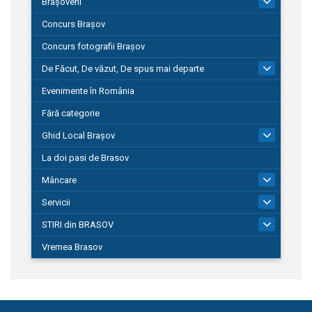
Brașoveni
9
Concurs Brașov
Concurs fotografii Brașov
De Făcut, De văzut, De spus mai departe
149
Evenimente în România
Fără categorie
Ghid Local Brașov
8
La doi pasi de Brasov
Mâncare
1
Servicii
690
STIRI din BRASOV
197
Vremea Brasov