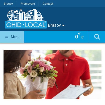
Brasov
Promovare
Contact
Brasov
°
0
Menu
C