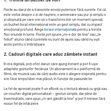
Florile au darul de a transmite emoții puternice fără cuvinte. Fie că
este vorba despre o zi de naștere, o aniversare sau pur și simplu o
zi obișnuită pe care vrei să o transformi într-un moment special,
un buchet livrat internațional este un gest simplu, dar cu impact
emoțional profund. Alege
livrare internațională
pentru a trimite
flori oriunde în lume. Florile pot spune „mi-e dor de tine” sau „te
felicit” atunci când cuvintele nu sunt de ajuns sau când nu ești
acolo pentru o îmbrățișare.
2. Cadouri digitale care aduc zâmbete instant
În era digitală, poți oferi daruri care ajung instant și pot fi ușor
adaptate gusturilor fiecăruia. Un abonament la o platformă de
filme, de muzică sau de cărți audio este o alegere inspirată pentru
a le face timpul liber mai plăcut, în funcție de pasiunile lor.
La fel de apreciat poate fi un eBook cu o lectură aleasă cu grijă sau
un voucher digital personalizat – gesturi simple, dar pline de
însemnătate, care spun „m-am gândit la tine” și pot fi trimise fără
niciun fel de întârziere.