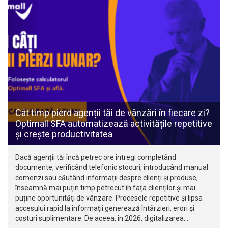
Cât timp pierd agenții tăi de vânzări în fiecare zi?
Optimall SFA automatizează activitățile repetitive
și crește productivitatea
Dacă agenții tăi încă petrec ore întregi completând
documente, verificând telefonic stocuri, introducând manual
comenzi sau căutând informații despre clienți și produse,
înseamnă mai puțin timp petrecut în fața clienților și mai
puține oportunități de vânzare. Procesele repetitive și lipsa
accesului rapid la informații generează întârzieri, erori și
costuri suplimentare. De aceea, în 2026, digitalizarea…