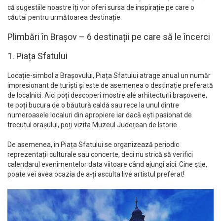
că sugestiile noastre îți vor oferi sursa de inspirație pe care o
căutai pentru următoarea destinație.
Plimbări în Brașov – 6 destinații pe care să le încerci
1. Piața Sfatului
Locație-simbol a Brașovului, Piața Sfatului atrage anual un număr
impresionant de turiști și este de asemenea o destinație preferată
de localnici. Aici poți descoperi mostre ale arhitecturii brașovene,
te poți bucura de o băutură caldă sau rece la unul dintre
numeroasele localuri din apropiere iar dacă ești pasionat de
trecutul orașului, poți vizita Muzeul Județean de Istorie.
De asemenea, în Piața Sfatului se organizează periodic
reprezentații culturale sau concerte, deci nu strică să verifici
calendarul evenimentelor data viitoare când ajungi aici. Cine știe,
poate vei avea ocazia de a-ți asculta live artistul preferat!