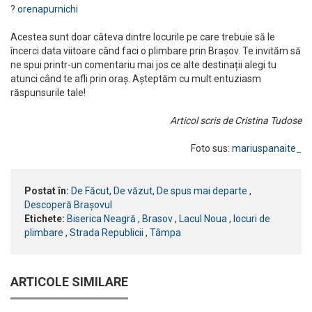
?
orenapurnichi
Acestea sunt doar câteva dintre locurile pe care trebuie să le
încerci data viitoare când faci o plimbare prin Brașov. Te invităm să
ne spui printr-un comentariu mai jos ce alte destinații alegi tu
atunci când te afli prin oraș. Așteptăm cu mult entuziasm
răspunsurile tale!
Articol scris de Cristina Tudose
Foto sus:
mariuspanaite_
Postat în:
De Făcut, De văzut, De spus mai departe
,
Descoperă Brașovul
Etichete:
Biserica Neagră
,
Brasov
,
Lacul Noua
,
locuri de
plimbare
,
Strada Republicii
,
Tâmpa
ARTICOLE SIMILARE