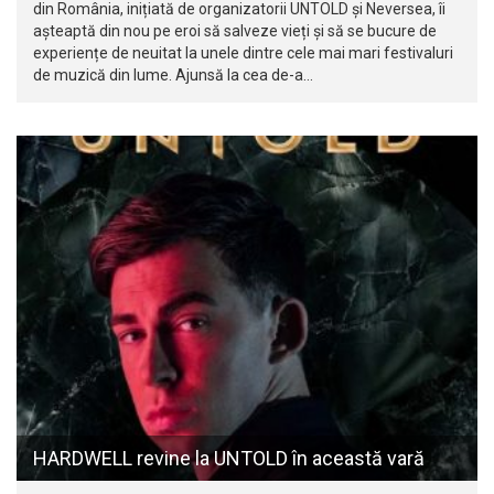
din România, inițiată de organizatorii UNTOLD și Neversea, îi
așteaptă din nou pe eroi să salveze vieți și să se bucure de
experiențe de neuitat la unele dintre cele mai mari festivaluri
de muzică din lume. Ajunsă la cea de-a…
HARDWELL revine la UNTOLD în această vară