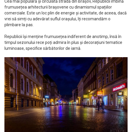
Cea mai populară și circulată stradă din Brașov, Republicii îmbină
frumusețea arhitecturii brașovene cu dinamismul spațiilor
comerciale. Este un loc plin de energie și activitate, de aceea, dacă
vrei să simți cu adevărat suflul orașului, îți recomandăm o
plimbare la pas.
Republicii își menține frumusețea indiferent de anotimp, însă în
timpul sezonului rece poți admira în plus și decorațiuni tematice
luminoase, specifice sărbătorilor de iarnă.