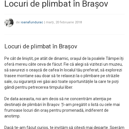
Locuri de plimbat în Brașov
de
ioanafundurac
|
marți, 20 februarie 2018
Locuri de plimbat în Brașov
Pe cât de liniștit, pe atât de dinamic, orașul de la poalele Tâmpei îți
oferă mereu câte ceva de făcut. Fie că alegi să vizitezi un muzeu,
să savurezi o ceașcă de cafea în localul tău preferat, să explorezi
trasee montane sau doar să te relaxezi la o plimbare pe străzile
sale, cu siguranță vei găsi aici toate oportunitățile la care te poți
gândi pentru petrecerea timpului liber.
De data aceasta, noi am decis să ne concentrăm atenția pe
destinații de plimbări în Brașov. Ți-am pregătit o listă cu cele mai
frumoase locuri din oraș pentru promenadă, indiferent de
anotimp.
Dacă te-am făcut curios, te invităm să citești mai departe. Sperăm