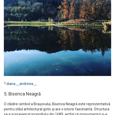
?
diana__andreea__
5. Biserica Neagră
O clădire-simbol a Brașovului, Biserica Neagră este reprezentativă
pentru stilul arhitectural gotic și are o istorie fascinantă. Structura
sa a supraviețuit incendiului din 1689, astfel că monumentul și-a