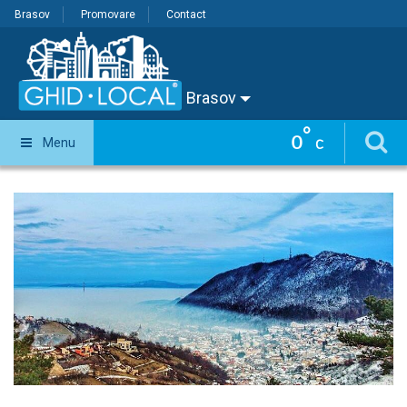
Brasov
Promovare
Contact
Brasov
°
0
Menu
C