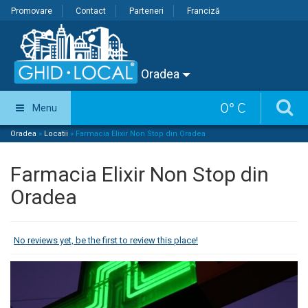
Promovare
Contact
Parteneri
Franciză
Oradea
0
°
C
Menu
Oradea
»
Locatii
»
Farmacia Elixir Non Stop din Oradea
Farmacia Elixir Non Stop din
Oradea
No reviews yet, be the first to review this place!