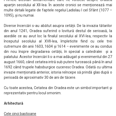
aparțin secolului al XII-lea. În aceste cronici se menționează mai
multe detalii legate de faptele regelui Ladislau I cel Sfânt (1077 –
1095), și nu numai.
Diverse încercări s-au abătut asupra cetății. De la invazia tătarilor
din anul 1241, Oradea suferind o lovitură destul de serioasă, la
asediile ce au avut loc la finalul secolului al XVI-lea, respectiv la
începutul secolului al XVII-lea, împleticite fiind cu cele trei
cutremure din anii 1603, 1604 și 1614 – evenimente ce au condus
din nou înspre degradarea cetății, în special a catedralei și a
palatului. Acestor încercări li s-a mai adăugat și evenimentul din 27
august 1660, când cetatea intră sub putere turcească până în anul
1692 când trupele habsburgice cuceresc Oradea. Odată cu ultima
invazie menționată anterior, istoria reîncepe să prindă glas după o
perioadă de aproximativ 30 de ani de tăcere.
Cu toate acestea, Cetatea din Oradea este un simbol important și
reprezentativ pentru locul omonim.
Arhitectură
Cele cinci bastioane