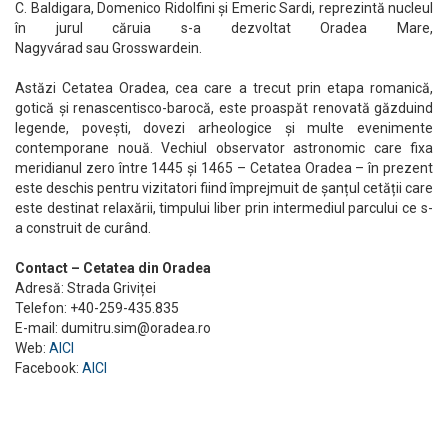
C. Baldigara, Domenico Ridolfini și Emeric Sardi, reprezintă nucleul
în jurul căruia s-a dezvoltat Oradea Mare,
Nagyvárad sau Grosswardein.
Astăzi Cetatea Oradea, cea care a trecut prin etapa romanică,
gotică și renascentisco-barocă, este proaspăt renovată găzduind
legende, povești, dovezi arheologice și multe evenimente
contemporane nouă. Vechiul observator astronomic care fixa
meridianul zero între 1445 și 1465 – Cetatea Oradea – în prezent
este deschis pentru vizitatori fiind împrejmuit de șanțul cetății care
este destinat relaxării, timpului liber prin intermediul parcului ce s-
a construit de curând.
Contact – Cetatea din Oradea
Adresă: Strada Griviței
Telefon: +40-259-435.835
E-mail:
dumitru.sim@oradea.ro
Web:
AICI
Facebook:
AICI