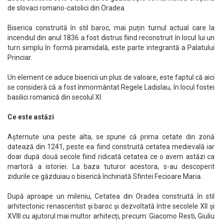
de slovaci romano-catolici din Oradea.
Biserica construită în stil baroc, mai puțin turnul actual care la
incendiul din anul 1836 a fost distrus fiind reconstruit în locul lui un
turn simplu în formă piramidală, este parte integrantă a Palatului
Princiar.
Un element ce aduce bisericii un plus de valoare, este faptul că aici
se consideră că a fost înmormântat Regele Ladislau, în locul fostei
basilici romanică din secolul XI.
Ce este astăzi
Așternute una peste alta, se spune că prima cetate din zonă
datează din 1241, peste ea fiind construită cetatea medievală iar
doar după două secole fiind ridicată cetatea ce o avem astăzi ca
martoră a istoriei. La baza tuturor acestora, s-au descoperit
zidurile ce găzduiau o biserică închinată Sfintei Fecioare Maria.
După aproape un mileniu, Cetatea din Oradea construită în stil
arhitectonic renascentist și baroc și dezvoltată între secolele XII și
XVIII cu ajutorul mai multor arhitecți, precum: Giacomo Resti, Giuliu