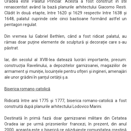
Oradea este Palatul Princiar. Acesta a fost construit în stil
renascentist având la bază planurile arhitectului Giacomo Resti.
Clădit în două etapte, între 1620 și 1629 respectiv între 1638 și
1648, palatul cuprinde cele cinci bastioane formând astfel un
pentagon regulat.
Din vremea lui Gabriel Bethlen, când a fost ridicat palatul, au
rămas doar puține elemente de sculptură și decorație care s-au
păstrat.
Iar, din secolul al XVIII-lea datează lucrări importante, precum:
construcția Ravelinului, a depozitelor garnizoanei, magaziilor de
armament și muniție, locuințele pentru ofițeri și ingineri, amenajări
ale unor grădini în șanțul cetății ș.a.
Biserica romano-catolică
Ridicată între anii 1775 și 1777, biserica romano-catolică a fost
construită după planurile arhitectului Lodovico Marini.
Destinată în primă fază doar garnizoanei militare din Cetatea
Oradea iar pe urmă prizonierilor francezi, în prezent, din anul
2000, aceasta este o biserică ce găzduiește comunitatea creștină