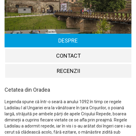
DESPRE
CONTACT
RECENZII
Cetatea din Oradea
Legenda spune că într-o seară a anului 1092 în timp ce regele
Ladislau I al Ungariei era la vânătoare în țara Crișurilor, o poiană
largă, străjuită pe ambele părți de apele Crișului Repede, boarea
dimineții a cuprins fiecare vietate ce se afla prin preajmă. Regele
Ladislau a adormit repede, iar în vis i s-au arătat doi îngeri care i-au
cerut să clădească acolo, fără ezitare, o mănăstire zidită sub