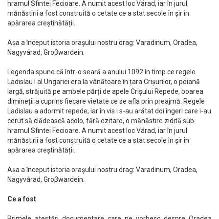
hramul Sfintei Fecioare. A numit acest loc Várad, iar în jurul
mănăstirii a fost construită o cetate ce a stat secole în șir în
apărarea creștinătății.
Așa a început istoria orașului nostru drag: Varadinum, Oradea,
Nagyvárad, Groβwardein.
Legenda spune că într-o seară a anului 1092 în timp ce regele
Ladislau I al Ungariei era la vânătoare în țara Crișurilor, o poiană
largă, străjuită pe ambele părți de apele Crișului Repede, boarea
dimineții a cuprins fiecare vietate ce se afla prin preajmă. Regele
Ladislau a adormit repede, iar în vis i s-au arătat doi îngeri care i-au
cerut să clădească acolo, fără ezitare, o mănăstire zidită sub
hramul Sfintei Fecioare. A numit acest loc Várad, iar în jurul
mănăstirii a fost construită o cetate ce a stat secole în șir în
apărarea creștinătății.
Așa a început istoria orașului nostru drag: Varadinum, Oradea,
Nagyvárad, Groβwardein.
Ce a fost
Primele atestări documentare care ne vorbesc despre Oradea