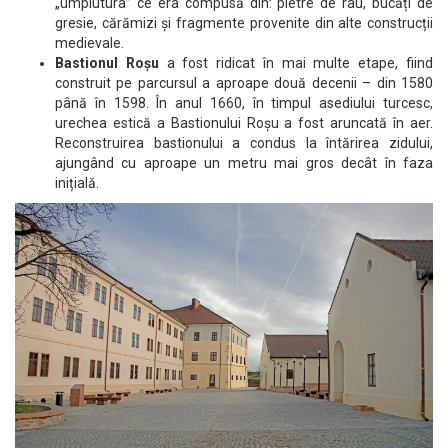
„umplutura” ce era compusă din: pietre de râu, bucăți de
gresie, cărămizi și fragmente provenite din alte construcții
medievale.
Bastionul Roșu
a fost ridicat în mai multe etape, fiind
construit pe parcursul a aproape două decenii – din 1580
până în 1598. În anul 1660, în timpul asediului turcesc,
urechea estică a Bastionului Roșu a fost aruncată în aer.
Reconstruirea bastionului a condus la întărirea zidului,
ajungând cu aproape un metru mai gros decât în faza
inițială.