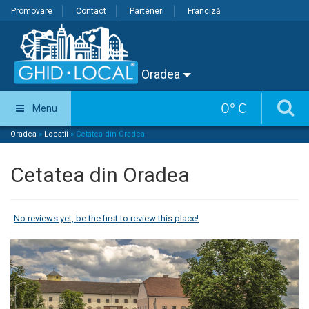
Promovare
Contact
Parteneri
Franciză
Oradea
0
°
C
Menu
Oradea
»
Locatii
»
Cetatea din Oradea
Cetatea din Oradea
No reviews yet, be the first to review this place!