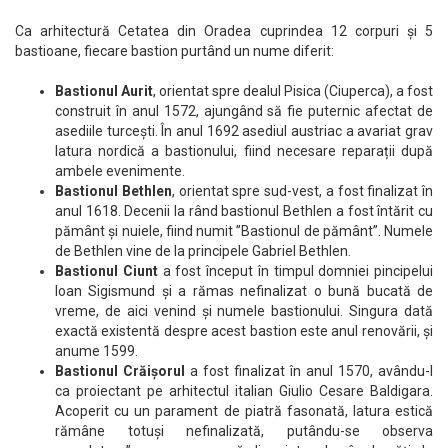
Ca arhitectură Cetatea din Oradea cuprindea 12 corpuri și 5
bastioane, fiecare bastion purtând un nume diferit:
Bastionul Aurit
, orientat spre dealul Pisica (Ciuperca), a fost
construit în anul 1572, ajungând să fie puternic afectat de
asediile turcești. În anul 1692 asediul austriac a avariat grav
latura nordică a bastionului, fiind necesare reparații după
ambele evenimente.
Bastionul Bethlen
, orientat spre sud-vest, a fost finalizat în
anul 1618. Decenii la rând bastionul Bethlen a fost întărit cu
pământ și nuiele, fiind numit ”Bastionul de pământ”. Numele
de Bethlen vine de la principele Gabriel Bethlen.
Bastionul Ciunt
a fost început în timpul domniei pincipelui
Ioan Sigismund și a rămas nefinalizat o bună bucată de
vreme, de aici venind și numele bastionului. Singura dată
exactă existentă despre acest bastion este anul renovării, și
anume 1599.
Bastionul Crăișorul
a fost finalizat în anul 1570, avându-l
ca proiectant pe arhitectul italian Giulio Cesare Baldigara.
Acoperit cu un parament de piatră fasonată, latura estică
rămâne totuși nefinalizată, putându-se observa