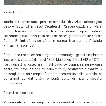
Palatul gotic
Istoria ne amintește, prin intermediul dovezilor arheologice,
despre faptul că în trecut Cetatea din Oradea găzduia un Palat
Gotic. Rămășițele martore timpului demult apus, zidurile
catedralei gotice, dăinuie în holul de acces și în mai multe săli din
Corpul B, întinzându-se până în curtea interioară a Palatului
Princiar renascentist.
Primul document ce amintește de construcția gotică amplasată
înspre sud, datează din anul 1307. Mai târziu, între 1342 și 1370 a
fost ridicată și catedrala în stil gotic ce cuprindea numeroase
altare, trei nave, fațadă cu două turnuri, contraforturi masive și
decorații interioare ample. Cu toate acestea, invaziile vremilor ce
au urmat au dat uitării o bună parte din istoria acestor
monumente.
Palatul renascentist
Monumentul cel mai amplu ce a supraviețuit vremii în Cetatea