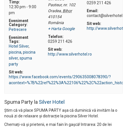
Timp:
0259 211 426
Pasteur, nr. 102
12:30 pm - 9:00
Oradea
,
Bihor
Email:
pm
contact@silverhotel.ro
410154
Eveniment
România
Sit web:
Category:
http://www.silverhotel
+ Harta Google
Petrecere
Telefon:
Eveniment
Tags:
0259 211 426
Hotel Silver
,
Sit web:
piscina
,
piscina
http://www.silverhotel.ro
silver
,
spuma
party
Sit web:
https://www.facebook.com/events/290635008078390/?
acontext=%7B%22ref%22%3A%22106%22%2C%22action_histor
Spuma Party la
Silver Hotel
Știm că vă place SPUMA PARTY așa că duminică vă invităm la o
nouă zi de relaxare și distracție la piscina Silver Hotel.
Chemați-vă și prietenii, e mai fain în gașcă! Intrarea: 20 de lei