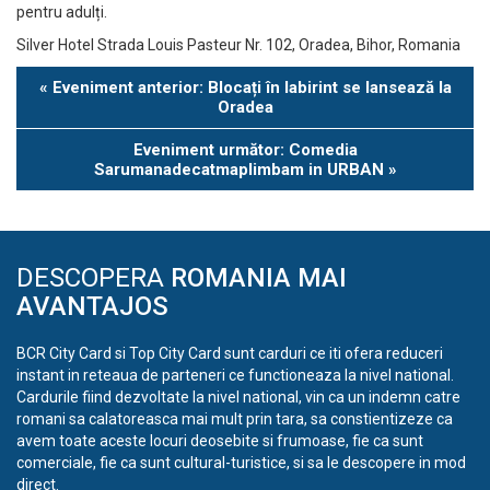
pentru adulți.
Silver Hotel Strada Louis Pasteur Nr. 102, Oradea, Bihor, Romania
Eveniment
«
Eveniment anterior: Blocați în labirint se lansează la
Navigation
Oradea
Eveniment următor: Comedia
Sarumanadecatmaplimbam in URBAN
»
DESCOPERA
ROMANIA MAI
AVANTAJOS
BCR City Card si Top City Card sunt carduri ce iti ofera reduceri
instant in reteaua de parteneri ce functioneaza la nivel national.
Cardurile fiind dezvoltate la nivel national, vin ca un indemn catre
romani sa calatoreasca mai mult prin tara, sa constientizeze ca
avem toate aceste locuri deosebite si frumoase, fie ca sunt
comerciale, fie ca sunt cultural-turistice, si sa le descopere in mod
direct.