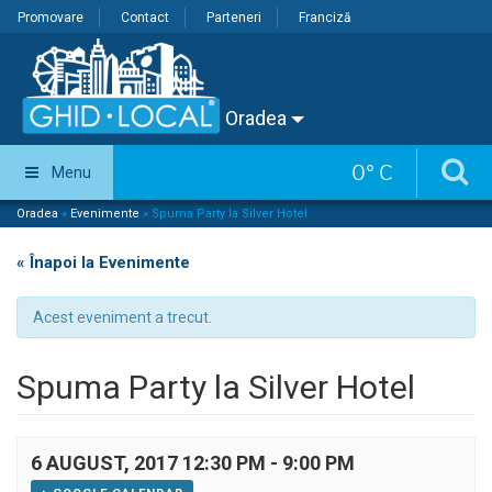
Promovare
Contact
Parteneri
Franciză
Oradea
0
°
C
Menu
Oradea
»
Evenimente
»
Spuma Party la Silver Hotel
« Înapoi la Evenimente
Acest eveniment a trecut.
Spuma Party la Silver Hotel
6 AUGUST, 2017 12:30 PM
-
9:00 PM