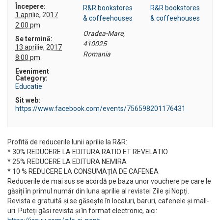
Începere:
R&R bookstores
R&R bookstores
1 aprilie, 2017
& coffeehouses
& coffeehouses
2:00 pm
Oradea-Mare
,
Se termină:
410025
13 aprilie, 2017
Romania
8:00 pm
Eveniment
Category:
Educatie
Sit web:
https://www.facebook.com/events/756598201176431
Profită de reducerile lunii aprilie la R&R:
* 30% REDUCERE LA EDITURA RATIO ET REVELATIO
* 25% REDUCERE LA EDITURA NEMIRA
* 10 % REDUCERE LA CONSUMAȚIA DE CAFENEA
Reducerile de mai sus se acordă pe baza unor vouchere pe care le
găsiți în primul număr din luna aprilie al revistei Zile și Nopți.
Revista e gratuită și se găsește în localuri, baruri, cafenele și mall-
uri. Puteți găsi revista și în format electronic, aici: