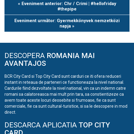
Eveniment
«
Eveniment anterior: Chr / Crimi | #hellofriday
Navigation
#thepipe
Eveniment următor: Gyermekkönyvek nemzetközi
napja
»
DESCOPERA
ROMANIA MAI
AVANTAJOS
BCR City Card si Top City Card sunt carduri ce iti ofera reduceri
instant in reteaua de parteneri ce functioneaza la nivel national.
Cardurile fiind dezvoltate la nivel national, vin ca un indemn catre
romani sa calatoreasca mai mult prin tara, sa constientizeze ca
avem toate aceste locuri deosebite si frumoase, fie ca sunt
comerciale, fie ca sunt cultural-turistice, si sa le descopere in mod
direct.
DESCARCA APLICATIA
TOP CITY
CARD