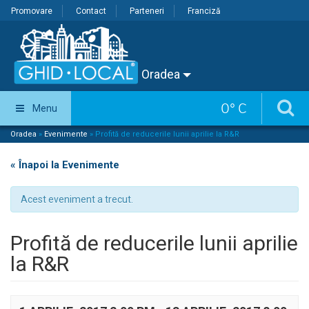
Promovare
Contact
Parteneri
Franciză
Oradea
0
°
C
Menu
Oradea
»
Evenimente
»
Profită de reducerile lunii aprilie la R&R
« Înapoi la Evenimente
Acest eveniment a trecut.
Profită de reducerile lunii aprilie
la R&R