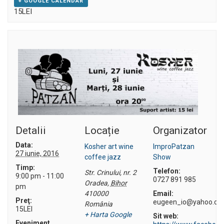
+ GOOGLE CALENDAR
15LEI
Detalii
Locație
Organizator
Data:
Kosher art wine
ImproPatzan
27 iunie, 2016
coffee jazz
Show
Timp:
Telefon:
Str. Crinului, nr. 2
9:00 pm - 11:00
0727 891 985
Oradea
,
Bihor
pm
410000
Email:
Preţ:
eugeen_io@yahoo.c
România
15LEI
+ Harta Google
Sit web:
Eveniment