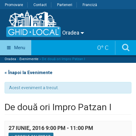
Promovare
Contact
Parteneri
Franciză
Oradea
0
°
C
Menu
Oradea
»
Evenimente
»
De două ori Impro Patzan I
« Înapoi la Evenimente
Acest eveniment a trecut.
De două ori Impro Patzan I
27 IUNIE, 2016 9:00 PM
-
11:00 PM