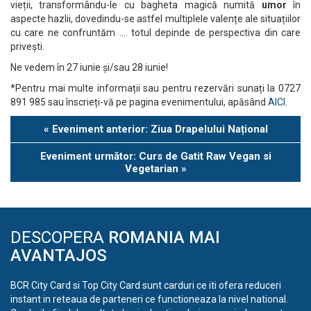
vieții, transformându-le cu bagheta magică numită
umor
în
aspecte hazlii, dovedindu-se astfel multiplele valențe ale situațiilor
cu care ne confruntăm …. totul depinde de perspectiva din care
privești.
Ne vedem în 27 iunie și/sau 28 iunie!
*Pentru mai multe informații sau pentru rezervări sunați la 0727
891 985 sau înscrieți-vă pe pagina evenimentului, apăsând
AICI
.
Eveniment
«
Eveniment anterior: Ziua Drapelului Național
Navigation
Eveniment următor: Curs de Gatit Raw Vegan si
Vegetarian
»
DESCOPERA
ROMANIA MAI
AVANTAJOS
BCR City Card si Top City Card sunt carduri ce iti ofera reduceri
instant in reteaua de parteneri ce functioneaza la nivel national.