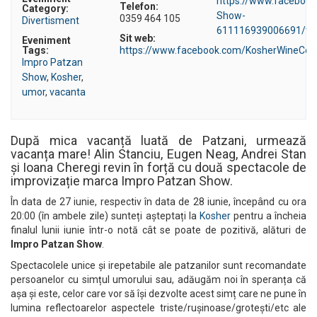
https://www.faceboo
Telefon:
Category:
Show-
0359 464 105
Divertisment
611116939006691/tim
Sit web:
Eveniment
Tags:
https://www.facebook.com/KosherWineCof
Impro Patzan
Show
,
Kosher
,
umor
,
vacanta
După mica vacanță luată de Patzani, urmează
vacanța mare! Alin Stanciu, Eugen Neag, Andrei Stan
și Ioana Cheregi revin în forță cu două spectacole de
improvizație marca Impro Patzan Show.
În data de 27 iunie, respectiv în data de 28 iunie, începând cu ora
20:00 (în ambele zile) sunteți așteptați la
Kosher
pentru a încheia
finalul lunii iunie într-o notă cât se poate de pozitivă, alături de
Impro Patzan Show
.
Spectacolele unice și irepetabile ale patzanilor sunt recomandate
persoanelor cu simțul umorului sau, adăugăm noi în speranța că
așa și este, celor care vor să își dezvolte acest simț care ne pune în
lumina reflectoarelor aspectele triste/rușinoase/grotești/etc ale