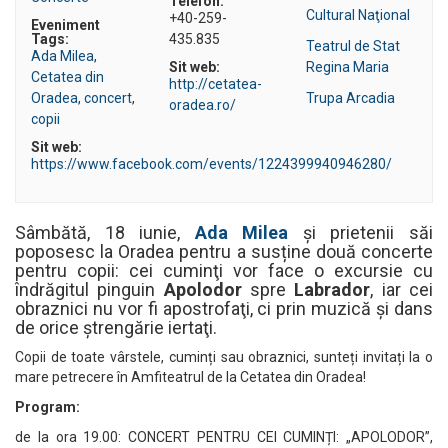
Telefon:
Cultural Naţional
+40-259-
Eveniment
Tags:
435.835
Teatrul de Stat
Ada Milea
,
Sit web:
Regina Maria
Cetatea din
http://cetatea-
Oradea
,
concert
,
Trupa Arcadia
oradea.ro/
copii
Sit web:
https://www.facebook.com/events/1224399940946280/
Sâmbătă, 18 iunie,
Ada Milea
și prietenii săi
poposesc la Oradea pentru a susține două concerte
pentru copii: cei cuminţi vor face o excursie cu
îndrăgitul pinguin
Apolodor
spre
Labrador
, iar cei
obraznici nu vor fi apostrofaţi, ci prin muzică şi dans
de orice ştrengărie iertaţi.
Copii de toate vârstele, cuminți sau obraznici, sunteți invitați la o
mare petrecere în Amfiteatrul de la Cetatea din Oradea!
Program:
de la ora 19.00: CONCERT PENTRU CEI CUMINȚI: „APOLODOR”,