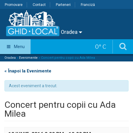
Promovare
Contact
Parteneri
Franciză
Oradea
0
°
C
Menu
Oradea
»
Evenimente
»
Concert pentru copii cu Ada Milea
« Înapoi la Evenimente
Acest eveniment a trecut.
Concert pentru copii cu Ada
Milea