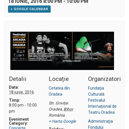
18 IUNIE, 2016 8:00 PM
-
10:00 PM
+ GOOGLE CALENDAR
Detalii
Locație
Organizatori
Data:
Cetatea din
Fundaţia
18 iunie, 2016
Oradea
Culturală
Timp:
Festivalul
Str. Griviței
8:00 pm - 10:00
Internaţional de
Oradea
,
Bihor
pm
Teatru Oradea
România
Eveniment
+ Harta Google
Administraţia
Category:
Fondului
Concerte