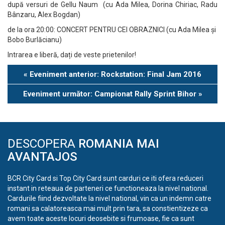
după versuri de Gellu Naum (cu Ada Milea, Dorina Chiriac, Radu
Bânzaru, Alex Bogdan)
de la ora 20:00: CONCERT PENTRU CEI OBRAZNICI (cu Ada Milea și
Bobo Burlăcianu)
Intrarea e liberă, dați de veste prietenilor!
Eveniment
«
Eveniment anterior: Rockstation: Final Jam 2016
Navigation
Eveniment următor: Campionat Rally Sprint Bihor
»
DESCOPERA
ROMANIA MAI
AVANTAJOS
BCR City Card si Top City Card sunt carduri ce iti ofera reduceri
instant in reteaua de parteneri ce functioneaza la nivel national.
Cardurile fiind dezvoltate la nivel national, vin ca un indemn catre
romani sa calatoreasca mai mult prin tara, sa constientizeze ca
avem toate aceste locuri deosebite si frumoase, fie ca sunt