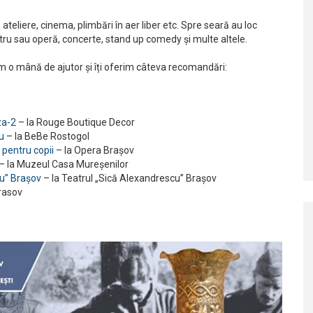
, ateliere, cinema, plimbări în aer liber etc. Spre seară au loc
ru sau operă, concerte, stand up comedy și multe altele.
 dăm o mână de ajutor și îți oferim câteva recomandări:
za-2
– la Rouge Boutique Decor
u
– la BeBe Rostogol
pentru copii
– la Opera Braşov
– la Muzeul Casa Mureșenilor
cu” Brașov
– la Teatrul „Sică Alexandrescu” Brașov
rasov