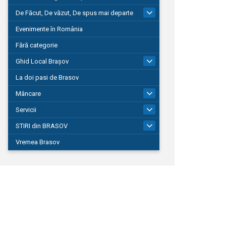
De Făcut, De văzut, De spus mai departe
149
Evenimente în România
Fără categorie
Ghid Local Brașov
8
La doi pasi de Brasov
Mâncare
1
Servicii
690
STIRI din BRASOV
195
Vremea Brasov