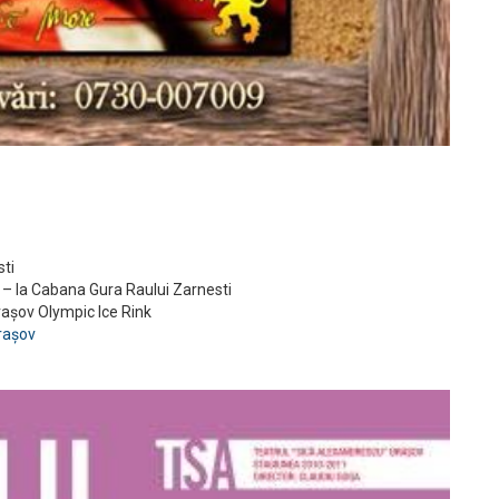
sti
– la Cabana Gura Raului Zarnesti
rașov Olympic Ice Rink
rașov