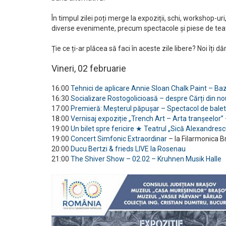
În timpul zilei poți merge la expoziții, schi, workshop-uri
diverse evenimente, precum spectacole și piese de teat
Ție ce ți-ar plăcea să faci în aceste zile libere? Noi îți
Vineri, 02 februarie
16:00
Tehnici de aplicare Annie Sloan Chalk Paint – Ba
16:30
Socializare Rostogolicioasă – despre Cărți din no
17:00
Premieră: Meșterul păpușar – Spectacol de balet 
18:00
Vernisaj expoziție „Trench Art – Arta tranșeelor”
19:00
Un bilet spre fericire ★ Teatrul „Sică Alexandres
19:00
Concert Simfonic Extraordinar
– la Filarmonica B
20:00
Ducu Bertzi & frieds LIVE la Rosenau
21:00
The Shiver Show – 02.02 – Kruhnen Musik Halle