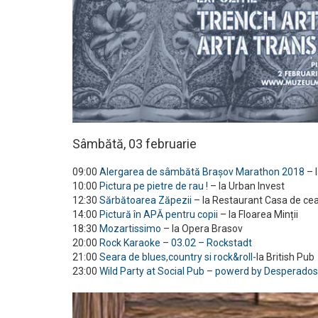
Sâmbătă, 03 februarie
09:00
Alergarea de sâmbătă Brașov Marathon 2018
– l
10:00
Pictura pe pietre de rau !
– la Urban Invest
12:30
Sărbătoarea Zăpezii
– la Restaurant Casa de cea
14:00
Pictură în APĂ pentru copii
– la Floarea Minții
18:30
Mozartissimo
– la Opera Brasov
20:00
Rock Karaoke – 03.02 – Rockstadt
21:00
Seara de blues,country si rock&roll
-la British Pub
23:00
Wild Party at Social Pub – powerd by Desperado