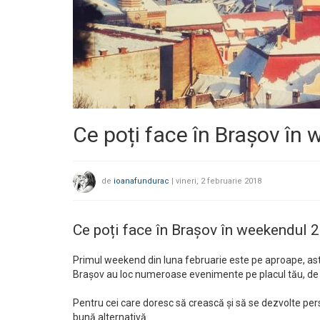
Ce poți face în Brașov în 
de
ioanafundurac
|
vineri, 2 februarie 2018
Ce poți face în Brașov în weekendul 2
Primul weekend din luna februarie este pe aproape, astfel
Brașov au loc numeroase evenimente pe placul tău, de la
Pentru cei care doresc să crească și să se dezvolte pers
bună alternativă.