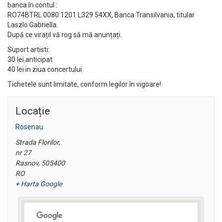
banca în contul :
RO74BTRL 0080 1201 L329 54XX, Banca Transilvania, titular
Laszlo Gabriella.
După ce virațil vă rog să mă anunțați.
Suport artisti:
30 lei anticipat
40 lei in ziua concertului
Tichetele sunt limitate, conform legilor în vigoare!
Locație
Rosenau
Strada Florilor,
nr 27
Rasnov
,
505400
RO
+ Harta Google