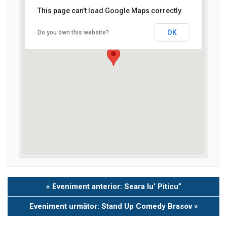
This page can't load Google Maps correctly.
OK
Do you own this website?
Eveniment
«
Eveniment anterior: Seara lu’ Piticu”
Navigation
Eveniment următor: Stand Up Comedy Brasov
»