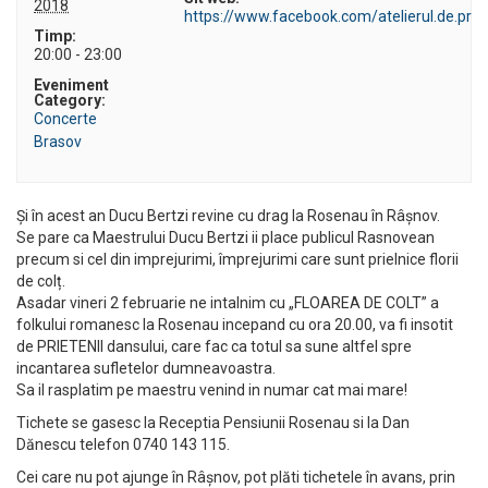
2018
https://www.facebook.com/atelierul.de.prin
Timp:
20:00 - 23:00
Eveniment
Category:
Concerte
Brasov
Și în acest an Ducu Bertzi revine cu drag la Rosenau în Râșnov.
Se pare ca Maestrului Ducu Bertzi ii place publicul Rasnovean
precum si cel din imprejurimi, împrejurimi care sunt prielnice florii
de colț.
Asadar vineri 2 februarie ne intalnim cu „FLOAREA DE COLT” a
folkului romanesc la Rosenau incepand cu ora 20.00, va fi insotit
de PRIETENII dansului, care fac ca totul sa sune altfel spre
incantarea sufletelor dumneavoastra.
Sa il rasplatim pe maestru venind in numar cat mai mare!
Tichete se gasesc la Receptia Pensiunii Rosenau si la Dan
Dănescu telefon 0740 143 115.
Cei care nu pot ajunge în Râșnov, pot plăti tichetele în avans, prin