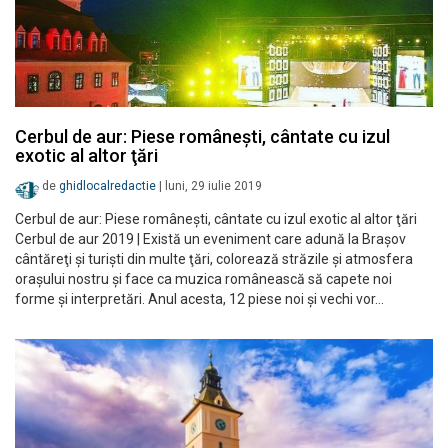
Cerbul de aur: Piese românești, cântate cu izul
exotic al altor ţări
de
ghidlocalredactie
|
luni, 29 iulie 2019
Cerbul de aur: Piese româneşti, cântate cu izul exotic al altor ţări
Cerbul de aur 2019 | Există un eveniment care adună la Braşov
cântăreţi şi turişti din multe ţări, colorează străzile şi atmosfera
oraşului nostru şi face ca muzica românească să capete noi
forme şi interpretări. Anul acesta, 12 piese noi şi vechi vor…