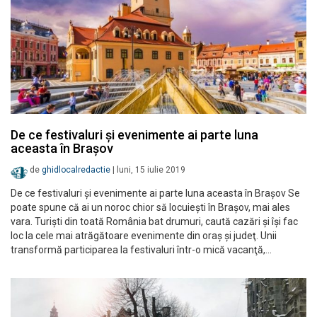
De ce festivaluri și evenimente ai parte luna
aceasta în Brașov
de
ghidlocalredactie
|
luni, 15 iulie 2019
De ce festivaluri şi evenimente ai parte luna aceasta în Braşov Se
poate spune că ai un noroc chior să locuieşti în Braşov, mai ales
vara. Turiști din toată România bat drumuri, caută cazări şi îşi fac
loc la cele mai atrăgătoare evenimente din oraş şi judeţ. Unii
transformă participarea la festivaluri într-o mică vacanţă,…