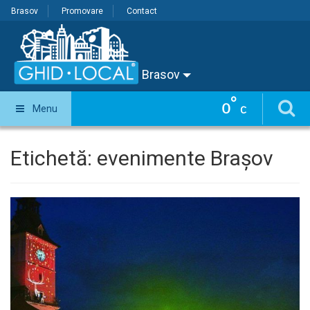
Brasov
Promovare
Contact
Brasov
°
0
Menu
C
Etichetă:
evenimente Brașov