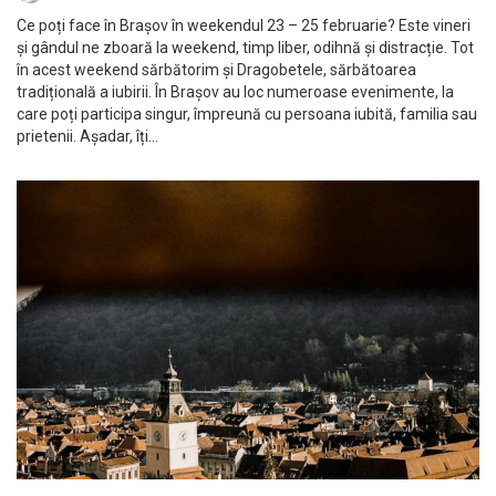
Ce poți face în Brașov în weekendul 23 – 25 februarie? Este vineri
și gândul ne zboară la weekend, timp liber, odihnă și distracție. Tot
în acest weekend sărbătorim și Dragobetele, sărbătoarea
tradițională a iubirii. În Brașov au loc numeroase evenimente, la
care poți participa singur, împreună cu persoana iubită, familia sau
prietenii. Așadar, îți…