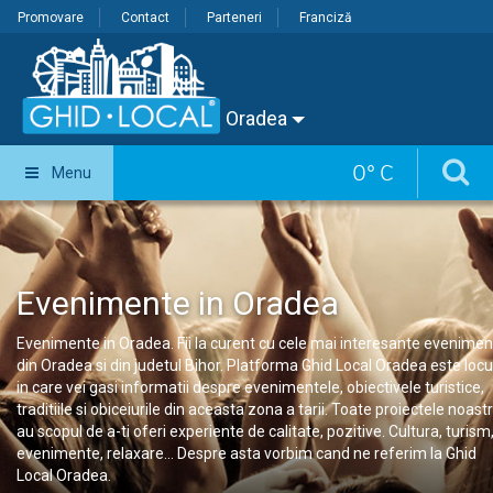
Promovare
Contact
Parteneri
Franciză
Oradea
0
°
C
Menu
Evenimente in Oradea
Evenimente in Oradea. Fii la curent cu cele mai interesante evenime
din Oradea si din judetul Bihor. Platforma Ghid Local Oradea este locu
in care vei gasi informatii despre evenimentele, obiectivele turistice,
traditiile si obiceiurile din aceasta zona a tarii. Toate proiectele noast
au scopul de a-ti oferi experiente de calitate, pozitive. Cultura, turism
evenimente, relaxare... Despre asta vorbim cand ne referim la Ghid
Local Oradea.