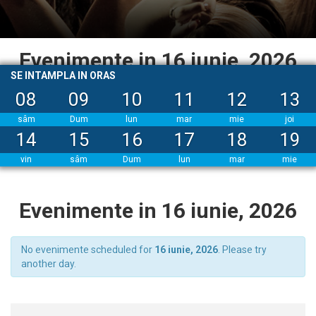
Evenimente in 16 iunie, 2026
SE INTAMPLA IN ORAS
08
09
10
11
12
13
sâm
Dum
lun
mar
mie
joi
14
15
16
17
18
19
vin
sâm
Dum
lun
mar
mie
Evenimente in 16 iunie, 2026
No evenimente scheduled for
16 iunie, 2026
. Please try
another day.