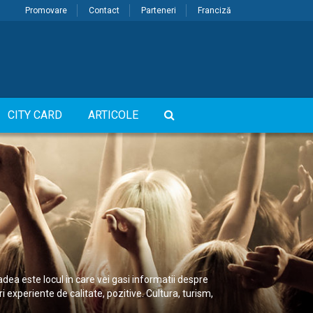
Promovare
Contact
Parteneri
Franciză
CITY CARD
ARTICOLE
dea este locul in care vei gasi informatii despre
ri experiente de calitate, pozitive. Cultura, turism,