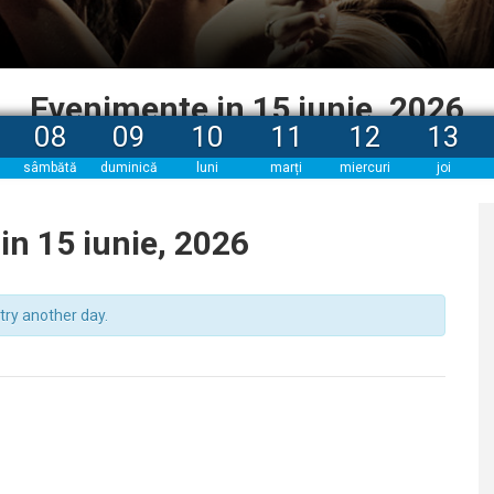
Evenimente in 15 iunie, 2026
08
09
10
11
12
13
sâmbătă
duminică
luni
marți
miercuri
joi
in 15 iunie, 2026
 try another day.