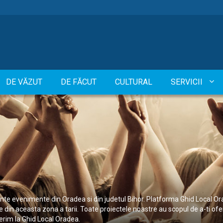
DE VĂZUT
DE FĂCUT
CULTURAL
SERVICII
nte evenimente din Oradea si din judetul Bihor. Platforma Ghid Local Ora
ile din aceasta zona a tarii. Toate proiectele noastre au scopul de a-ti ofe
erim la Ghid Local Oradea.