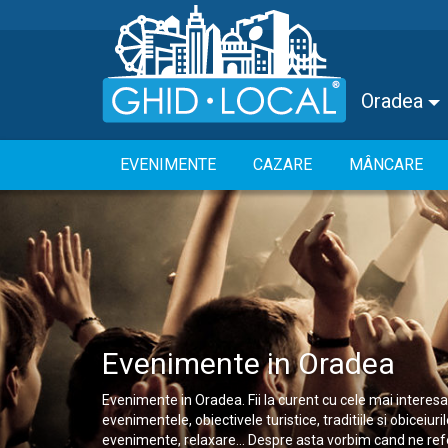
Oradea
EVENIMENTE
CAZARE
MÂNCARE
Evenimente in Oradea
Evenimente in Oradea. Fii la curent cu cele mai interesa
evenimentele, obiectivele turistice, traditiile si obiceiur
evenimente, relaxare... Despre asta vorbim cand ne ref