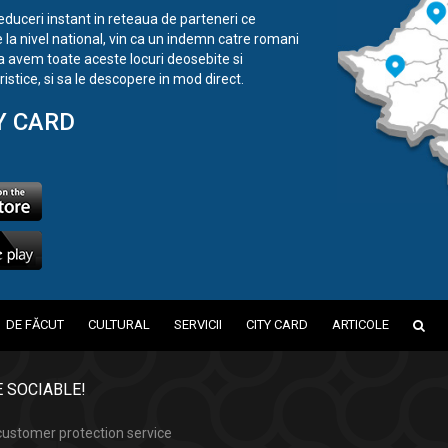
reduceri instant in reteaua de parteneri ce
e la nivel national, vin ca un indemn catre romani
a avem toate aceste locuri deosebite si
istice, si sa le descopere in mod direct.
Y CARD
DE FĂCUT
CULTURAL
SERVICII
CITY CARD
ARTICOLE
 SOCIABLE!
ustomer protection service