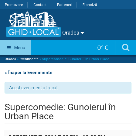
Promovare
Contact
Parteneri
Franciză
Oradea
0
°
C
Menu
Oradea
»
Evenimente
»
Supercomedie: Gunoierul în Urban Place
« Înapoi la Evenimente
Acest eveniment a trecut.
Supercomedie: Gunoierul în
Urban Place