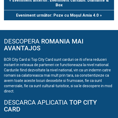
«
Eveniment anterior: Eveniment caritabil: Diamante &
Navigation
Box
Eveniment următor: Poze cu Moșul Amia 4.0
»
DESCOPERA
ROMANIA MAI
AVANTAJOS
BCR City Card si Top City Card sunt carduri ce iti ofera reduceri
instant in reteaua de parteneri ce functioneaza la nivel national.
Cardurile fiind dezvoltate la nivel national, vin ca un indemn catre
romani sa calatoreasca mai mult prin tara, sa constientizeze ca
avem toate aceste locuri deosebite si frumoase, fie ca sunt
comerciale, fie ca sunt cultural-turistice, si sa le descopere in mod
direct.
DESCARCA APLICATIA
TOP CITY
CARD