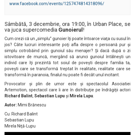
www.facebook.com/events/1257474814318096/
Sâmbătă, 3 decembrie, ora 19:00, în Urban Place, se
va juca supercomedia
Gunoierul
!
Cum crezi că un „simplu” gunoier îţi poate întoarce viaţa cu susul în
jos? Câte lucruri interesante poţi afla despre o persoană pur şi
simplu cotrobăind prin gunoiul său menajer? Şi dacă după o zi
istovitoare de muncă, mergând să arunci gunoiul întâlneşti un
individ care îţi prezintă tot soiul de poveşti despre familia ta,
poveşti care se transformă treptat în realitate, realitate care se
transformă în paranoia, finalul nu poate fi decât unul incitant.
Provocator şi plin de umor este şi spectacolul Asociatiei
Artemotion, spectacol care îi are în distribuţie pe îndrăgiţii actori
Richard Balint
,
Sebastian Lupu
şi
Mirela Lupu
.
Autor:
Mimi Brănescu
Cu: Richard Balint
Sebastian Lupu
Mirela Niţă-Lupu