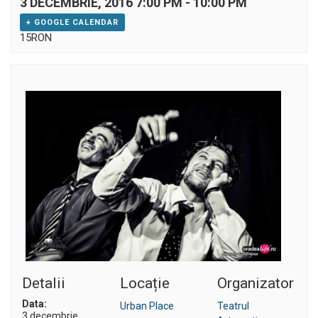
3 DECEMBRIE, 2016 7:00 PM
-
10:00 PM
+ GOOGLE CALENDAR
15RON
Detalii
Locație
Organizator
Data:
Urban Place
Teatrul
3 decembrie,