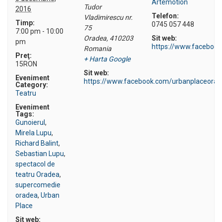
Artemotion
Tudor
2016
Telefon:
Vladimirescu nr.
Timp:
0745 057 448
75
7:00 pm - 10:00
Oradea
,
410203
Sit web:
pm
https://www.faceboo
Romania
Preţ:
+ Harta Google
15RON
Sit web:
Eveniment
https://www.facebook.com/urbanplaceora
Category:
Teatru
Eveniment
Tags:
Gunoierul
,
Mirela Lupu
,
Richard Balint
,
Sebastian Lupu
,
spectacol de
teatru Oradea
,
supercomedie
oradea
,
Urban
Place
Sit web: