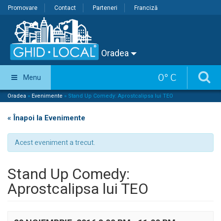
Promovare
Contact
Parteneri
Franciză
Oradea
0
°
C
Menu
Oradea
»
Evenimente
»
Stand Up Comedy: Aprostcalipsa lui TEO
« Înapoi la Evenimente
Acest eveniment a trecut.
Stand Up Comedy:
Aprostcalipsa lui TEO