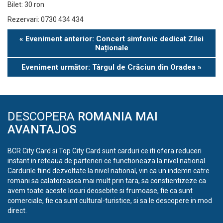
Bilet: 30 ron
Rezervari: 0730 434 434
Eveniment
«
Eveniment anterior: Concert simfonic dedicat Zilei
Navigation
Naționale
Eveniment următor: Târgul de Crăciun din Oradea
»
DESCOPERA
ROMANIA MAI
AVANTAJOS
BCR City Card si Top City Card sunt carduri ce iti ofera reduceri
instant in reteaua de parteneri ce functioneaza la nivel national.
Cardurile fiind dezvoltate la nivel national, vin ca un indemn catre
romani sa calatoreasca mai mult prin tara, sa constientizeze ca
avem toate aceste locuri deosebite si frumoase, fie ca sunt
comerciale, fie ca sunt cultural-turistice, si sa le descopere in mod
direct.