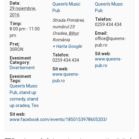
Data:
Queen’s Music
Queen’s Music
29 noiembrie,
Pub
Pub
2016
Telefon:
Strada Primăriei,
Timp:
0259 434 434
numărul 23
8:00 pm - 11:00
Oradea
,
Bihor
Email:
pm
office@queens-
România
Preţ:
pub.ro
+ Harta Google
30RON
Sit web:
Telefon:
Eveniment
www.queens-
0259 434 434
Category:
pub.ro
Divertisment
Sit web:
www.queens-
Eveniment
Tags:
pub.ro
Queen's Music
Pub
,
stand up
comedy
,
stand
up oradea
,
Teo
Sit web:
www.facebook.com/events/1850153978605203/