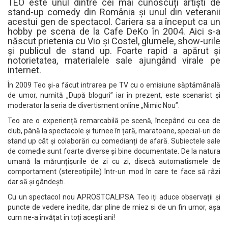
TEO este unul dintre cei mai cunoscuți artiști de
stand-up comedy din România și unul din veteranii
acestui gen de spectacol. Cariera sa a început ca un
hobby pe scena de la Cafe DeKo în 2004. Aici s-a
născut prietenia cu Vio și Costel, glumele, show-urile
și publicul de stand up. Foarte rapid a apărut și
notorietatea, materialele sale ajungând virale pe
internet.
În 2009 Teo și-a făcut intrarea pe TV cu o emisiune săptămânală
de umor, numită „După bloguri” iar în prezent, este scenarist și
moderator la seria de divertisment online „Nimic Nou”.
Teo are o experiență remarcabilă pe scenă, începând cu cea de
club, până la spectacole și turnee în țară, maratoane, special-uri de
stand up cât și colaborări cu comedianți de afară. Subiectele sale
de comedie sunt foarte diverse și bine documentate. De la natura
umană la mărunțișurile de zi cu zi, disecă automatismele de
comportament (stereotipiile) într-un mod în care te face să râzi
dar să și gândești.
Cu un spectacol nou APROSTCALIPSA Teo iți aduce observații și
puncte de vedere inedite, dar pline de miez si de un fin umor, așa
cum ne-a învățat în toți acești ani!