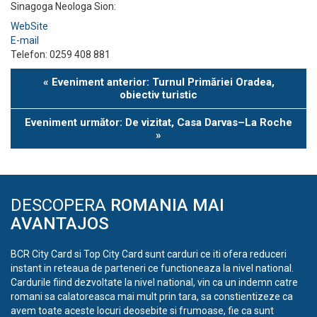
Sinagoga Neologa Sion:
WebSite
E-mail
Telefon: 0259 408 881
Eveniment
«
Eveniment anterior: Turnul Primăriei Oradea,
Navigation
obiectiv turistic
Eveniment următor: De vizitat, Casa Darvas–La Roche
»
DESCOPERA
ROMANIA MAI
AVANTAJOS
BCR City Card si Top City Card sunt carduri ce iti ofera reduceri
instant in reteaua de parteneri ce functioneaza la nivel national.
Cardurile fiind dezvoltate la nivel national, vin ca un indemn catre
romani sa calatoreasca mai mult prin tara, sa constientizeze ca
avem toate aceste locuri deosebite si frumoase, fie ca sunt