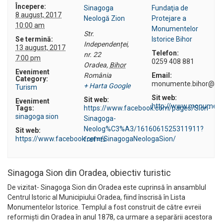
Începere:
Sinagoga
Fundaţia de
8 august, 2017
Neologă Zion
Protejare a
10:00 am
Monumentelor
Str.
Se termină:
Istorice Bihor
Independenței,
13 august, 2017
Telefon:
nr. 22
7:00 pm
0259 408 881
Oradea
,
Bihor
Eveniment
România
Email:
Category:
monumente.bihor@gm
+ Harta Google
Turism
Sit web:
Sit web:
Eveniment
http://www.monument
Tags:
https://www.facebook.com/pages/Sion-
sinagoga sion
Sinagoga-
Neolog%C3%A3/1616061525311911?
Sit web:
https://www.facebook.com/SinagogaNeologaSion/
fref=ts
Sinagoga Sion din Oradea, obiectiv turistic
De vizitat- Sinagoga Sion din Oradea este cuprinsă în ansamblul
Centrul Istoric al Municipiului Oradea, fiind înscrisă în Lista
Monumentelor Istorice. Templul a fost construit de către evreii
reformişti din Oradea în anul 1878, ca urmare a separării acestora