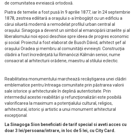
de comunitatea evreiască ortodoxă.
Piatra de temelie a fost pusă în 9 aprilie 1877, iar în 24 septembrie
1878, zestrea edilitară a oraşului s-a îmbogăţit cu un edificiu a
cărui siluetă modernă a remodelat profilul urban central al
oraşului. Sinagoga a devenit un simbol al emancipării izraelite şi al
liberalismului noii epoci deschise spre ideea de progres economic
şi social. Proiectul a fost elaborat de Busch Dávid, arhitect şef al
oraşului Oradea şi membru al comunităţii evreieşti. Construcţia
clădirii a fost încredinţată lui Rimanóczi Kálmán senior, nume
consacrat al arhitecturii orădene, maestru al stilului eclectic.
Reabilitatea monumentului marchează recâştigarea unei clădiri
emblematice pentru întreaga comunitate prin păstrarea valorii
sale istorice şi arhitecturale în deplină autenticitate. Prin
intermediul acestei reabilitări şi refuncţionalizări este posibilă
valorificarea la maximum a potenţialului cultural, religios,
arhitectural, istoric şi artistic a unui monument arhitectural
excepţional.
La Sinagoga Sion beneficiati de tarif special si aveti acces cu
doar 3 lei/persoana/intrare, in loc de 5 lei, cu City Card.