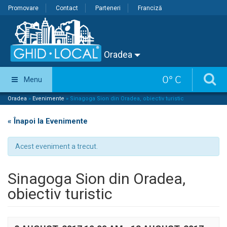
Promovare
Contact
Parteneri
Franciză
Oradea
0
°
C
Menu
Oradea
»
Evenimente
»
Sinagoga Sion din Oradea, obiectiv turistic
« Înapoi la Evenimente
Acest eveniment a trecut.
Sinagoga Sion din Oradea,
obiectiv turistic