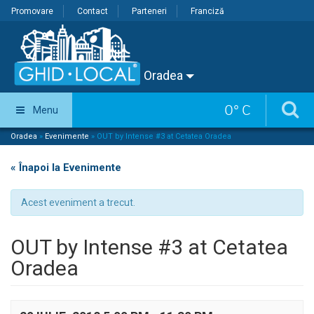
Promovare
Contact
Parteneri
Franciză
Oradea
0
°
C
Menu
Oradea
»
Evenimente
»
OUT by Intense #3 at Cetatea Oradea
« Înapoi la Evenimente
Acest eveniment a trecut.
OUT by Intense #3 at Cetatea
Oradea