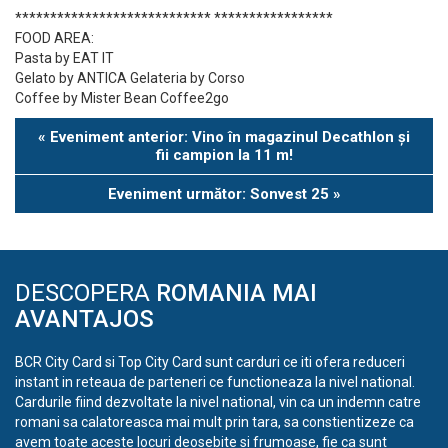
**************************** *****************
FOOD AREA:
Pasta by EAT IT
Gelato by ANTICA Gelateria by Corso
Coffee by Mister Bean Coffee2go
Eveniment
«
Eveniment anterior: Vino în magazinul Decathlon și
Navigation
fii campion la 11 m!
Eveniment următor: Sonvest 25
»
DESCOPERA
ROMANIA MAI
AVANTAJOS
BCR City Card si Top City Card sunt carduri ce iti ofera reduceri
instant in reteaua de parteneri ce functioneaza la nivel national.
Cardurile fiind dezvoltate la nivel national, vin ca un indemn catre
romani sa calatoreasca mai mult prin tara, sa constientizeze ca
avem toate aceste locuri deosebite si frumoase, fie ca sunt