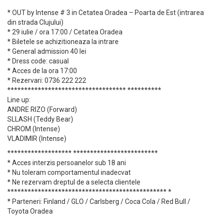
* OUT by Intense # 3 in Cetatea Oradea – Poarta de Est (intrarea
din strada Clujului)
* 29 iulie / ora 17:00 / Cetatea Oradea
* Biletele se achizitioneaza la intrare
* General admission 40 lei
* Dress code: casual
* Acces de la ora 17:00
* Rezervari: 0736 222 222
*********************************** **********
Line up:
ANDRE RIZO (Forward)
SLLASH (Teddy Bear)
CHROM (Intense)
VLADIMIR (Intense)
******************* *************************
* Acces interzis persoanelor sub 18 ani
* Nu toleram comportamentul inadecvat
* Ne rezervam dreptul de a selecta clientele
*********************************************** *
* Parteneri: Finland / GLO / Carlsberg / Coca Cola / Red Bull /
Toyota Oradea