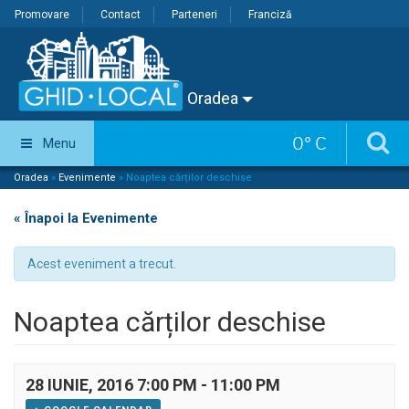
Promovare
Contact
Parteneri
Franciză
Oradea
0
°
C
Menu
Oradea
»
Evenimente
»
Noaptea cărților deschise
« Înapoi la Evenimente
Acest eveniment a trecut.
Noaptea cărților deschise
28 IUNIE, 2016 7:00 PM
-
11:00 PM