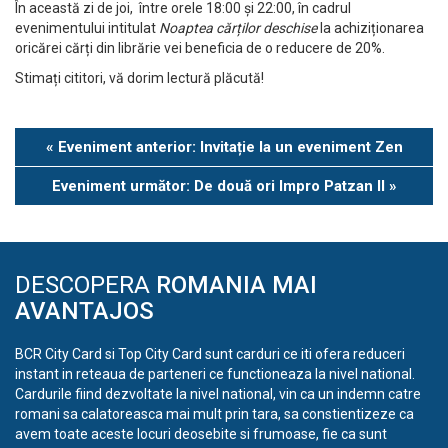
În această zi de joi, între orele 18:00 și 22:00, în cadrul
evenimentului intitulat
Noaptea cărților deschise
la achiziționarea
oricărei cărți din librărie vei beneficia de o reducere de 20%.
Stimați cititori, vă dorim lectură plăcută!
Eveniment
«
Eveniment anterior: Invitație la un eveniment Zen
Navigation
Eveniment următor: De două ori Impro Patzan II
»
DESCOPERA
ROMANIA MAI
AVANTAJOS
BCR City Card si Top City Card sunt carduri ce iti ofera reduceri
instant in reteaua de parteneri ce functioneaza la nivel national.
Cardurile fiind dezvoltate la nivel national, vin ca un indemn catre
romani sa calatoreasca mai mult prin tara, sa constientizeze ca
avem toate aceste locuri deosebite si frumoase, fie ca sunt