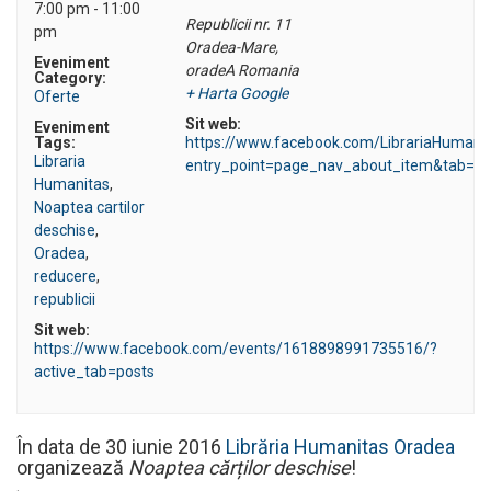
7:00 pm - 11:00
Republicii nr. 11
pm
Oradea-Mare
,
Eveniment
oradeA
Romania
Category:
+ Harta Google
Oferte
Sit web:
Eveniment
Tags:
https://www.facebook.com/LibrariaHumani
Libraria
entry_point=page_nav_about_item&tab=ov
Humanitas
,
Noaptea cartilor
deschise
,
Oradea
,
reducere
,
republicii
Sit web:
https://www.facebook.com/events/1618898991735516/?
active_tab=posts
În data de 30 iunie 2016
Librăria Humanitas Oradea
organizează
Noaptea cărților deschise
!