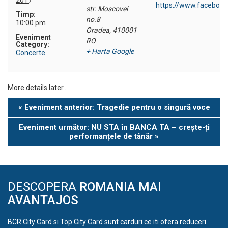
https://www.faceboo
str. Moscovei
Timp:
no.8
10:00 pm
Oradea
,
410001
Eveniment
RO
Category:
+ Harta Google
Concerte
More details later…
Eveniment
«
Eveniment anterior: Tragedie pentru o singură voce
Navigation
Eveniment următor: NU STA în BANCA TA – crește-ți
performanțele de tânăr
»
DESCOPERA
ROMANIA MAI
AVANTAJOS
BCR City Card si Top City Card sunt carduri ce iti ofera reduceri