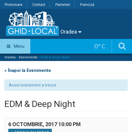
Promovare
Contact
Parteneri
Franciză
Oradea
0
°
C
Menu
Oradea
»
Evenimente
»
EDM & Deep Night
« Înapoi la Evenimente
Acest eveniment a trecut.
EDM & Deep Night
6 OCTOMBRIE, 2017 10:00 PM