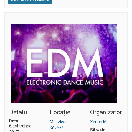
+ GOOGLE CALENDAR
Detalii
Locație
Organizator
Data:
Moszkva
Xenon M
6 octombrie,
Kávézó
Sit web:
2017