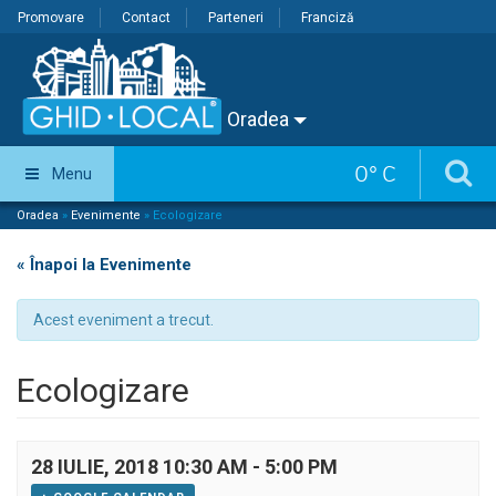
Promovare
Contact
Parteneri
Franciză
Oradea
0
°
C
Menu
Oradea
»
Evenimente
»
Ecologizare
« Înapoi la Evenimente
Acest eveniment a trecut.
Ecologizare
28 IULIE, 2018 10:30 AM
-
5:00 PM