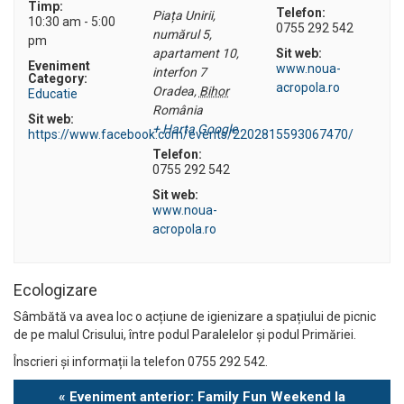
Timp:
Telefon:
Piața Unirii,
10:30 am - 5:00
0755 292 542
numărul 5,
pm
apartament 10,
Sit web:
Eveniment
www.noua-
interfon 7
Category:
acropola.ro
Oradea
,
Bihor
Educatie
România
Sit web:
+ Harta Google
https://www.facebook.com/events/2202815593067470/
Telefon:
0755 292 542
Sit web:
www.noua-
acropola.ro
Ecologizare
Sâmbătă va avea loc o acțiune de igienizare a spațiului de picnic
de pe malul Crisului, între podul Paralelelor și podul Primăriei.
Înscrieri și informații la telefon 0755 292 542.
Eveniment
«
Eveniment anterior: Family Fun Weekend la