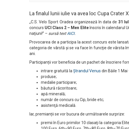
La finalul lunii iulie va avea loc Cupa Crater 
„C.S. Velo Sport Oradea organizează în data de
31 Iu
concurs
UCI Class 2 – Men Elite
înscris în calendarul U
naţiuni!” –
sursă text
AICI
.
Provocarea de a participa la acest concurs este lansată 
categoria de vârstă și se va face în funcţie de vârsta î
ani.
Participanții vor beneficia de un pachet de înscriere for
intrare gratuită la
Ştrandul Venus
din Băile 1 Mai 
produse;
medalie participare;
băutură răcoritoare;
apă minerală;
număr de concurs cu Cip, bride etc;
asistenţă medicală.
Iar, premianții se vor bucura de următoarele surprize:
premii în Euro primilor 10 clasaţi la categoria 
100 Euro, 6th–90 Euro, 7th–80 Euro, 8th–70 Euro