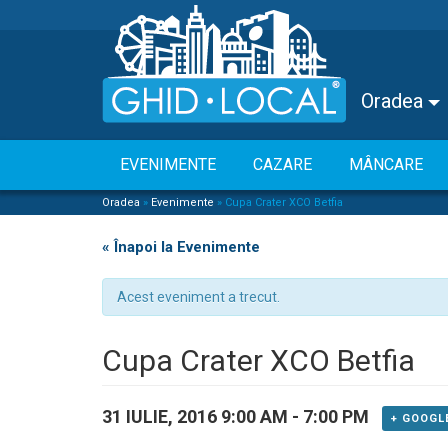
Oradea
EVENIMENTE
CAZARE
MÂNCARE
Oradea
»
Evenimente
»
Cupa Crater XCO Betfia
« Înapoi la Evenimente
Acest eveniment a trecut.
Cupa Crater XCO Betfia
31 IULIE, 2016 9:00 AM
-
7:00 PM
+ GOOGL