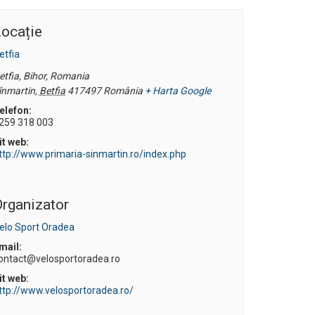
ocație
etfia
etfia, Bihor, Romania
înmartin
,
Betfia
417497
România
+ Harta Google
elefon:
259 318 003
it web:
ttp://www.primaria-sinmartin.ro/index.php
rganizator
elo Sport Oradea
mail:
ontact@velosportoradea.ro
it web:
ttp://www.velosportoradea.ro/