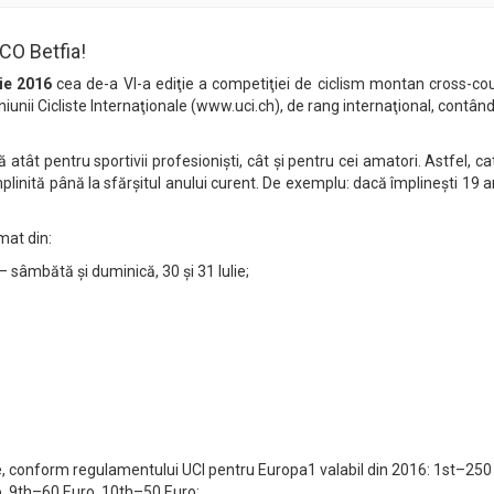
XCO Betfia!
lie 2016
cea de-a VI-a ediţie a competiţiei de ciclism montan cross-c
niunii Cicliste Internaţionale (www.uci.ch), de rang internaţional, contâ
atât pentru sportivii profesioniști, cât și pentru cei amatori. Astfel, ca
mplinită până la sfărşitul anului curent. De exemplu: dacă împlineşti 19 a
mat din:
– sâmbătă şi duminică, 30 şi 31 Iulie;
Elite, conform regulamentului UCI pentru Europa1 valabil din 2016: 1st–
, 9th–60 Euro, 10th–50 Euro;