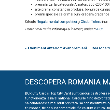
premii în Lei la categoriile Amatori: 300-200-100 L
alte premii constând în produse, bonuri de cumpără
premii speciale celor mai buni orădeni/orădence 
Citește
Regulamentul competiţiei
și
Ghidul Tehnic
înaint
Pentru mai multe informații și înscrieri, apăsați
AICI
.
Eveniment
«
Eveniment anterior: Avanpremieră – Reasons to
Navigation
DESCOPERA
ROMANIA M
BCR City Card si Top City Card sunt carduri ce iti ofera 
functioneaza la nivel national. Cardurile fiind dezvoltat
sa calatoreasca mai mult prin tara, sa constientizeze c
frumoase, fie ca sunt comerciale, fie ca sunt cultural-tur