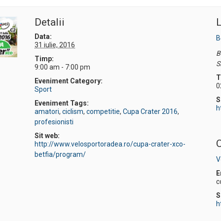
Detalii
L
Data:
B
31 iulie, 2016
B
Timp:
S
9:00 am - 7:00 pm
T
Eveniment Category:
0
Sport
S
Eveniment Tags:
h
amatori
,
ciclism
,
competitie
,
Cupa Crater 2016
,
profesionisti
Sit web:
O
http://www.velosportoradea.ro/cupa-crater-xco-
betfia/program/
V
E
c
S
h