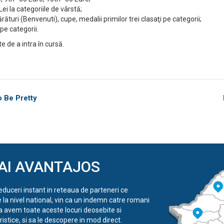
ei la categoriile de vârstă;
turi (Benvenuti), cupe, medalii primilor trei clasaţi pe categorii;
pe categorii.
e de a intra în cursă.
 Be Pretty
AI AVANTAJOS
reduceri instant in reteaua de parteneri ce
e la nivel national, vin ca un indemn catre romani
a avem toate aceste locuri deosebite si
istice, si sa le descopere in mod direct.