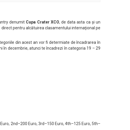
ountry denumit
Cupa Crater XCO
, de data asta ca şi un
nd direct pentru alcătuirea clasamentului internaţional pe
tegoriile din acest an vor fi determiate de încadrarea în
ni în decembrie, atunci te încadrezi în categoria 19 – 29
250 Euro, 2nd–200 Euro, 3rd–150 Euro, 4th–125 Euro, 5th–