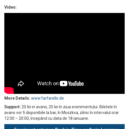
Video:
More Details:
www.farfarello.de
Support:
20 lei in avans, 25 lei în ziua evenimentului. Biletele în
avans vor fi disponibile la bar, în Moszkva, zilnic în intervalul orar
12:00 – 20:00, începând cu data de 18 ianuarie.
Eveniment