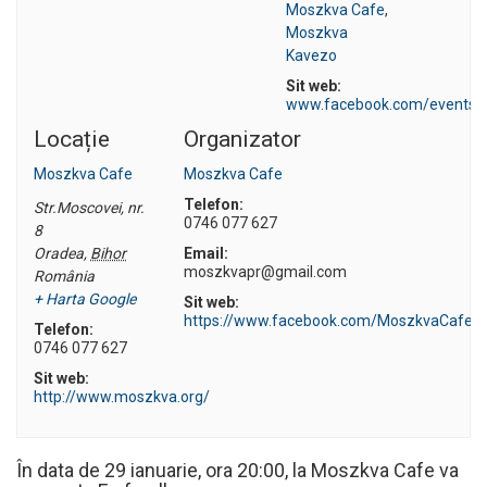
Moszkva Cafe
,
Moszkva
Kavezo
Sit web:
www.facebook.com/events/
Locație
Organizator
Moszkva Cafe
Moszkva Cafe
Telefon:
Str.Moscovei, nr.
0746 077 627
8
Oradea
,
Bihor
Email:
moszkvapr@gmail.com
România
+ Harta Google
Sit web:
https://www.facebook.com/MoszkvaCafe/
Telefon:
0746 077 627
Sit web:
http://www.moszkva.org/
În data de 29 ianuarie, ora 20:00, la Moszkva Cafe va