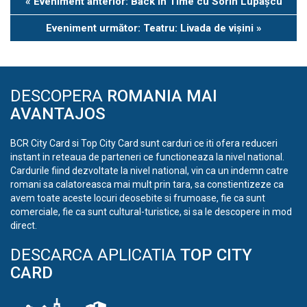
«
Eveniment anterior: Back in Time cu Sorin Lupașcu
Navigation
Eveniment următor: Teatru: Livada de vișini
»
DESCOPERA
ROMANIA MAI
AVANTAJOS
BCR City Card si Top City Card sunt carduri ce iti ofera reduceri
instant in reteaua de parteneri ce functioneaza la nivel national.
Cardurile fiind dezvoltate la nivel national, vin ca un indemn catre
romani sa calatoreasca mai mult prin tara, sa constientizeze ca
avem toate aceste locuri deosebite si frumoase, fie ca sunt
comerciale, fie ca sunt cultural-turistice, si sa le descopere in mod
direct.
DESCARCA APLICATIA
TOP CITY
CARD