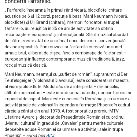
concerta Farfarello.
„ Farfarello înseamnă în primul rând vioară, blockflöte, chitare
acustice pe 6 şi 12 corzi, percuţie & bass. Mani Neumann (vioară,
blockflöte) şi Ulli Brand (chitară), membrii fondatori ai trupei
farfarello, au reuşit ca în 35 de ani de activitate să obţină
recunoaştere europeană şi internaţională. Stilul muzical abordat
de către ei este atât de unic încât orice descriere convenţională
devine imposibilă. Prin muzica lor farfarello creează un sunet
arhaic, brut, eliberat de clişee, fiind o combinaţie de folclor est –
european şi influenţe contemporane: muzică tradiţională, jazz,
rock şi muzică clasică.
Mani Neumann, neamţul cu „suflet de român“, supranumit şi Der
Teufelsgeiger (Violonistul Diavolului), este considerat un maestru
al viorii şi blockflöte. Modul său de a interpreta – melancolic,
sălbatic ori excitant – este întotdeauna autentic, nonconformist şi
imposibil de copiat. Mani este cunoscut în România şi ca urmare a
activităţii sale de violonist în legendara formaţie Phoenix în cadrul
căreia a cântat din anul 1978. A fost onorat cu premiul MTV –
Lifetime Award şi decorat de Preşedintele României cu ordinul
„Meritul cultural“ în gradul de „Cavaler“ pentru merite culturale
deosebite aduse României ca urmare a activităţii sale în trupa
Phoenix” –
sursă text
AICI
.