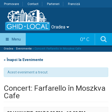
Promovare
Contact
Parteneri
Franciză
Oradea
0
°
C
Menu
Oradea
»
Evenimente
»
Concert: Farfarello în Moszkva Cafe
« Înapoi la Evenimente
Acest eveniment a trecut.
Concert: Farfarello în Moszkva
Cafe