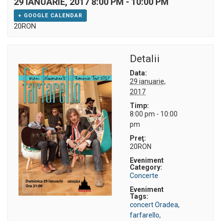
29 IANUARIE, 2017 8:00 PM
-
10:00 PM
+ GOOGLE CALENDAR
20RON
Detalii
Data:
29 ianuarie,
2017
Timp:
8:00 pm - 10:00
pm
Preţ:
20RON
Eveniment
Category:
Concerte
Eveniment
Tags:
concert Oradea
,
farfarello
,