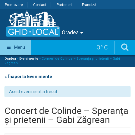
Promovare
Contact
Parteneri
Franciză
Oradea
0
°
C
Menu
Oradea
»
Evenimente
»
Concert de Colinde – Speranța și prietenii – Gabi
Zăgrean
« Înapoi la Evenimente
Acest eveniment a trecut.
Concert de Colinde – Speranța
și prietenii – Gabi Zăgrean