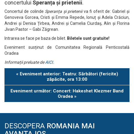
concertului
Speranța și prietenii
.
Concertul de colinde
Speranța și prietenii
va fi oferit de: Gabriel și
Genoveva Gorcea, Cristi și Emma Repede, Ionuț și Adela Crăciun,
Andrei și Denisa Țirbea, Andrei și Camelia Ciurdaș, Alin și Florina
Jivan Pastor – Gabi Zăgrean.
Intrarea se face pe baza de bilet.
Biletele sunt gratuite!
Eveniment susținut de Comunitatea Regională Penticostală
Oradea
Informații preluate de
AICI
.
Eveniment
«
Eveniment anterior: Teatru: Sărbători (fericite)
Navigation
zăpăcite, ora 13:00
Eveniment următor: Concert: Hakeshet Klezmer Band
Oradea
»
DESCOPERA
ROMANIA MAI
AVANTAJOS