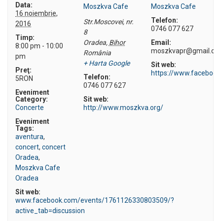
Data:
Moszkva Cafe
Moszkva Cafe
16 noiembrie,
Telefon:
Str.Moscovei, nr.
2016
0746 077 627
8
Timp:
Oradea
,
Bihor
Email:
8:00 pm - 10:00
moszkvapr@gmail.c
România
pm
+ Harta Google
Sit web:
Preţ:
https://www.faceboo
Telefon:
5RON
0746 077 627
Eveniment
Category:
Sit web:
Concerte
http://www.moszkva.org/
Eveniment
Tags:
aventura
,
concert
,
concert
Oradea
,
Moszkva Cafe
Oradea
Sit web:
www.facebook.com/events/1761126330803509/?
active_tab=discussion