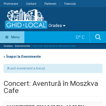
Promovare
Contact
Parteneri
Franciză
Oradea
0
°
C
Menu
Oradea
»
Evenimente
»
Concert: Aventură în Moszkva Cafe
« Înapoi la Evenimente
Acest eveniment a trecut.
Concert: Aventură în Moszkva
Cafe