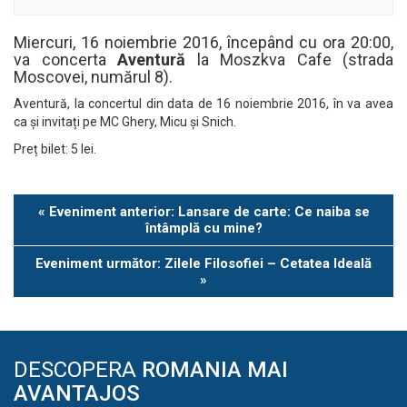
Miercuri, 16 noiembrie 2016, începând cu ora 20:00,
va concerta
Aventură
la Moszkva Cafe (strada
Moscovei, numărul 8).
Aventură, la concertul din data de 16 noiembrie 2016, în va avea
ca și invitați pe MC Ghery, Micu și Snich.
Preț bilet: 5 lei.
Eveniment
«
Eveniment anterior: Lansare de carte: Ce naiba se
Navigation
întâmplă cu mine?
Eveniment următor: Zilele Filosofiei – Cetatea Ideală
»
DESCOPERA
ROMANIA MAI
AVANTAJOS