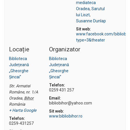
mediateca
Oradea
,
Sarutul
lui Liszt
,
Susanne Dunlap
Sit web:
www.facebook.com/bibliobi
type=3&theater
Locație
Organizator
Biblioteca
Biblioteca
Județeană
Județeană
„Gheorghe
„Gheorghe
Șincai”
Șincai”
Telefon:
Str. Armatei
0259 431 257
Române, nr. 1/A
Oradea
,
Bihor
Email:
bibliobihor@yahoo.com
România
+ Harta Google
Sit web:
www.bibliobihor.ro
Telefon:
0259-431257