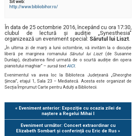
Sit web:
http://www.bibliobihor.ro/
În data de 25 octombrie 2016, începând cu ora 17:30,
clubul de lectură și audiție „Synesthesia”
organizează un eveniment special:
Sărutul lui Liszt
.
„În ultima zi de marți a lunii octombrie, vă invităm la o discuție
liberă pe marginea romanului
Sărutul lui Liszt
(de Susanne
Dunlap), dezbaterea fiind urmată de o scurtă audiție din opera
pianistului maghiar” –
sursă text
AICI
.
Evenimentul va avea loc la Biblioteca Județeană „Gheorghe
Șincai”, etajul 1, Sala 23 – Mediatecă. Acesta este organizat de
Secția Împrumut Carte pentru Adulți a Bibliotecii.
Eveniment
«
Eveniment anterior: Expoziție cu ocazia zilei de
Navigation
naștere a Regelui Mihai I
Eveniment următor: Concert extraordinar cu
Elizabeth Sombart și conferință cu Eric de Rus
»