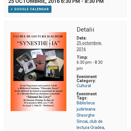
25 OCTOMBRIE, 2016 6:30 PM
-
8:30 PM
+ GOOGLE CALENDAR
Detalii
Data:
25 octombrie,
2016
Timp:
6:30 pm - 8:30
pm
Eveniment
Category:
Cultural
Eveniment
Tags:
Biblioteca
judeteana
Gheorghe
Sincai
,
club de
lectura Oradea
,