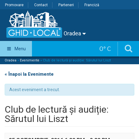
Promovare
Contact
Parteneri
Franciză
Oradea
0
°
C
Menu
Oradea
»
Evenimente
»
Club de lectură și audiție: Sărutul lui Liszt
« Înapoi la Evenimente
Acest eveniment a trecut.
Club de lectură și audiție:
Sărutul lui Liszt