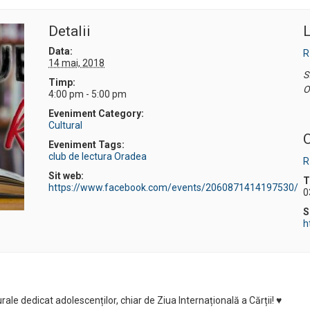
Detalii
L
Data:
R
14 mai, 2018
S
Timp:
O
4:00 pm - 5:00 pm
Eveniment Category:
Cultural
O
Eveniment Tags:
club de lectura Oradea
R
Sit web:
T
https://www.facebook.com/events/2060871414197530/
0
S
h
rale dedicat adolescenților, chiar de Ziua Internațională a Cărții! ♥