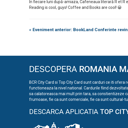
În fiecare luni după-amiaza, Cafeneaua literară R et R es
Reading is cool, guys! Coffee and Books are cool! 😀
Eveniment
«
Eveniment anterior: BookLand Conferinte revin
Navigation
DESCOPERA
ROMANIA M
BCR City Card si Top City Card sunt carduri ce iti ofera 
functioneaza la nivel national. Cardurile fiind dezvoltat
sa calatoreasca mai mult prin tara, sa constientizeze c
frumoase, fie ca sunt comerciale, fie ca sunt cultural-tur
DESCARCA APLICATIA
TOP CIT