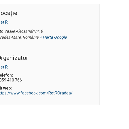
ocație
 et R
tr. Vasile Alecsandri nr. 8
radea-Mare
,
România
+ Harta Google
rganizator
 et R
elefon:
359 410 766
it web:
ttps://www.facebook.com/RetROradea/