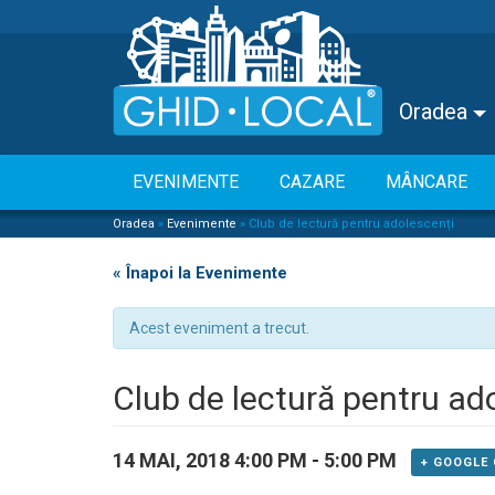
Oradea
EVENIMENTE
CAZARE
MÂNCARE
Oradea
»
Evenimente
»
Club de lectură pentru adolescenți
« Înapoi la Evenimente
Acest eveniment a trecut.
Club de lectură pentru ad
14 MAI, 2018 4:00 PM
-
5:00 PM
+ GOOGLE