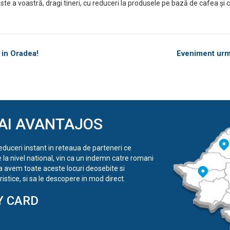
te a voastră, dragi tineri, cu reduceri la produsele pe bază de cafea și c
 in Oradea!
Eveniment urmă
AI AVANTAJOS
reduceri instant in reteaua de parteneri ce
e la nivel national, vin ca un indemn catre romani
a avem toate aceste locuri deosebite si
istice, si sa le descopere in mod direct.
Y CARD