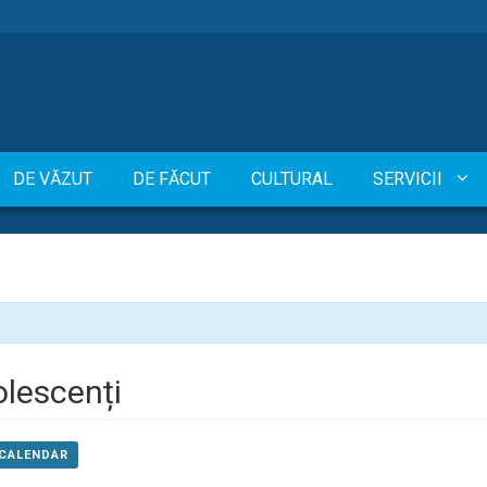
DE VĂZUT
DE FĂCUT
CULTURAL
SERVICII
olescenți
 CALENDAR