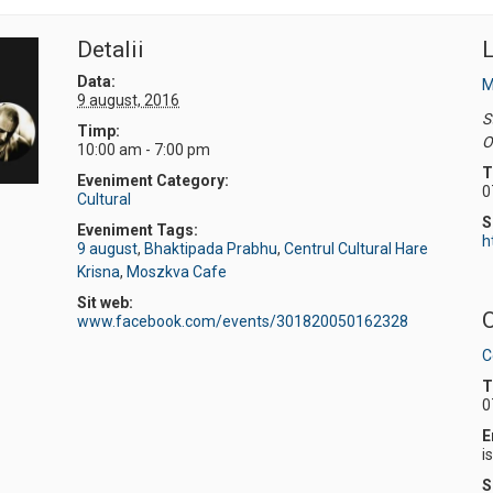
Detalii
L
Data:
M
9 august, 2016
S
Timp:
O
10:00 am - 7:00 pm
T
Eveniment Category:
0
Cultural
S
Eveniment Tags:
h
9 august
,
Bhaktipada Prabhu
,
Centrul Cultural Hare
Krisna
,
Moszkva Cafe
Sit web:
O
www.facebook.com/events/301820050162328
C
T
0
E
i
S