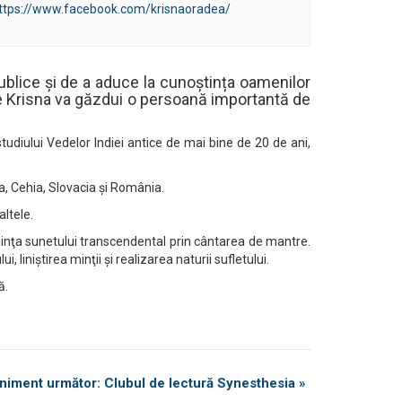
ttps://www.facebook.com/krisnaoradea/
publice și de a aduce la cunoștința oamenilor
Hare Krisna va găzdui o persoană importantă de
tudiului Vedelor Indiei antice de mai bine de 20 de ani,
na, Cehia, Slovacia și România.
ltele.
tiinţa sunetului transcendental prin cântarea de mantre.
liniştirea minţii şi realizarea naturii sufletului.
ă.
niment următor: Clubul de lectură Synesthesia
»