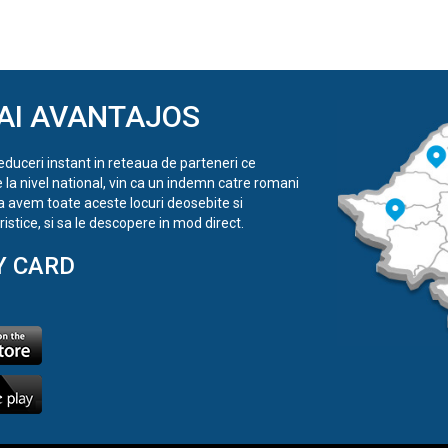
AI AVANTAJOS
reduceri instant in reteaua de parteneri ce
e la nivel national, vin ca un indemn catre romani
a avem toate aceste locuri deosebite si
istice, si sa le descopere in mod direct.
Y CARD