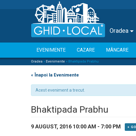
Oradea
EVENIMENTE
CAZARE
MÂNCARE
Oradea
»
Evenimente
»
Bhaktipada Prabhu
« Înapoi la Evenimente
Acest eveniment a trecut.
Bhaktipada Prabhu
9 AUGUST, 2016 10:00 AM
-
7:00 PM
+ G