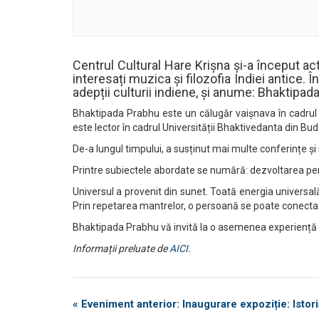
Centrul Cultural Hare Krișna și-a început ac
interesați muzica și filozofia Indiei antice.
adepții culturii indiene, și anume: Bhaktipad
Bhaktipada Prabhu este un călugăr vaișnava în cadrul So
este lector în cadrul Universității Bhaktivedanta din Bu
De-a lungul timpului, a susținut mai multe conferințe și 
Printre subiectele abordate se numără: dezvoltarea pers
Universul a provenit din sunet. Toată energia universal
Prin repetarea mantrelor, o persoană se poate conecta cu i
Bhaktipada Prabhu vă invită la o asemenea experiență 
Informații preluate de
AICI
.
Eveniment
«
Eveniment anterior: Inaugurare expoziție: Istor