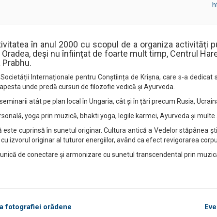
h
tivitatea în anul 2000 cu scopul de a organiza activități 
 În Oradea, deși nu înființat de foarte mult timp, Centrul 
a Prabhu.
cietății Internaționale pentru Conștiința de Krișna, care s-a dedicat s
dapesta unde predă cursuri de filozofie vedică și Ayurveda.
seminarii atât pe plan local în Ungaria, cât și în țări precum Rusia, Ucrai
onală, yoga prin muzică, bhakti yoga, legile karmei, Ayurveda și multe a
ă este cuprinsă în sunetul originar. Cultura antică a Vedelor stăpânea ş
zvorul originar al tuturor energiilor, având ca efect revigorarea corpului, 
unică de conectare și armonizare cu sunetul transcendental prin muzic
ia fotografiei orădene
Eve