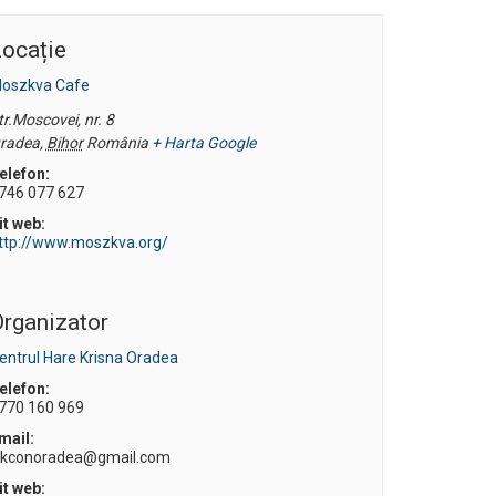
ocație
oszkva Cafe
tr.Moscovei, nr. 8
radea
,
Bihor
România
+ Harta Google
elefon:
746 077 627
it web:
ttp://www.moszkva.org/
rganizator
entrul Hare Krisna Oradea
elefon:
770 160 969
mail:
skconoradea@gmail.com
it web: