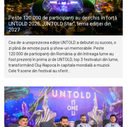
Peste 120.000 de participanți au deschis în forță
UNTOLD 2026. „UNTOLD Star”, tema ediției din
2027
Cea de-a unsprezecea ediție UNTOLD a debutat cu succes, o
zi plină de emoție pură și show-uri memorabile. Peste
120.000 de participanți din România și din întreaga lume au
fost prezenți în prima zi de UNTOLD, top 3 festivaluri din lume,
transformând Cluj-Napoca în capitala mondială a muzicii.
Cele 9 scene din festival au oferit…