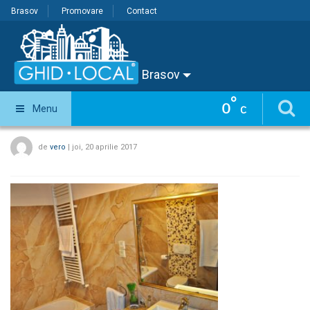
Brasov
Promovare
Contact
Brasov
°
0
Menu
C
de
vero
|
joi, 20 aprilie 2017