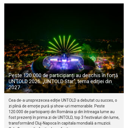
Peste 120.000 de participanți au deschis în forță
UNTOLD 2026. „UNTOLD Star”, tema ediției din
2027
Cea de-a unsprezecea ediție UNTOLD a debutat cu succes, o
zi plină de emoție pură și show-uri memorabile. Peste
120.000 de participanți din România și din întreaga lume au
fost prezenți în prima zi de UNTOLD, top 3 festivaluri din lume,
transformând Cluj-Napoca în capitala mondială a muzicii.