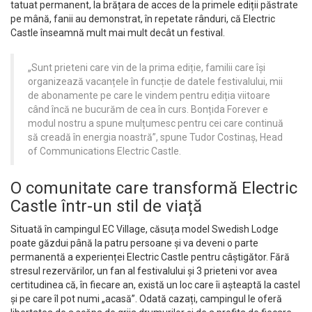
tatuat permanent, la brățara de acces de la primele ediții păstrate
pe mână, fanii au demonstrat, în repetate rânduri, că Electric
Castle înseamnă mult mai mult decât un festival.
„Sunt prieteni care vin de la prima ediție, familii care își
organizează vacanțele în funcție de datele festivalului, mii
de abonamente pe care le vindem pentru ediția viitoare
când încă ne bucurăm de cea în curs. Bonțida Forever e
modul nostru a spune mulțumesc pentru cei care continuă
să creadă în energia noastră”, spune Tudor Costinaș, Head
of Communications Electric Castle.
O comunitate care transformă Electric
Castle într-un stil de viață
Situată în campingul EC Village, căsuța model Swedish Lodge
poate găzdui până la patru persoane și va deveni o parte
permanentă a experienței Electric Castle pentru câștigător. Fără
stresul rezervărilor, un fan al festivalului și 3 prieteni vor avea
certitudinea că, în fiecare an, există un loc care îi așteaptă la castel
și pe care îl pot numi „acasă”. Odată cazați, campingul le oferă