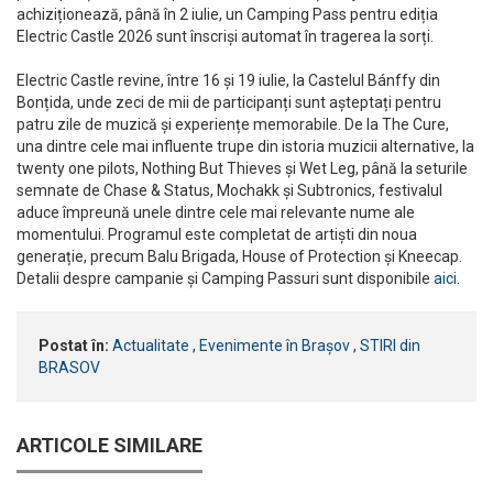
achiziționează, până în 2 iulie, un Camping Pass pentru ediția
Electric Castle 2026 sunt înscriși automat în tragerea la sorți.
Electric Castle revine, între 16 și 19 iulie, la Castelul Bánffy din
Bonțida, unde zeci de mii de participanți sunt așteptați pentru
patru zile de muzică și experiențe memorabile. De la The Cure,
una dintre cele mai influente trupe din istoria muzicii alternative, la
twenty one pilots, Nothing But Thieves și Wet Leg, până la seturile
semnate de Chase & Status, Mochakk și Subtronics, festivalul
aduce împreună unele dintre cele mai relevante nume ale
momentului. Programul este completat de artiști din noua
generație, precum Balu Brigada, House of Protection și Kneecap.
Detalii despre campanie și Camping Passuri sunt disponibile
aici
.
Postat în:
Actualitate
,
Evenimente în Brașov
,
STIRI din
BRASOV
ARTICOLE SIMILARE