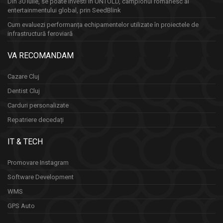
Din 30 iulie, se poate investi în UNTOLD, campionul românesc al
entertainmentului global, prin SeedBlink
Cum evaluezi performanța echipamentelor utilizate în proiectele de
infrastructură feroviară
VA RECOMANDAM
Cazare Cluj
Dentist Cluj
Carduri personalizate
Repatriere decedați
IT & TECH
Promovare Instagram
Software Development
WMS
GPS Auto