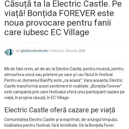
Căsuță ta la Electric Castle. Pe
viață! Bonțida FOREVER este
noua provocare pentru fanii
care iubesc EC Village
de
ghidlocalredactie
|
miercuri, 24 iunie 2026
Mii de fani revin, an de an, la Electric Castle, pentru muzică, pentru
atmosfera unică sau prietenii pe care și i-au făcut în festival.
Pentru ei, domeniul Banffy este „ca acasă”. Vara aceasta, Electric
Castle transformă acest sentiment în realitate. „Bonțida Forever”
este campania prin care festivalul oferă unui participant cazare pe
viață, în propria căsuță, în EC Village.
Electric Castle oferă cazare pe viață
Comunitatea Electric Castle și-a exprimat, de-a lungul timpului,
loialitatea pentru festival, fără timiditate. De la Bonțida Fever