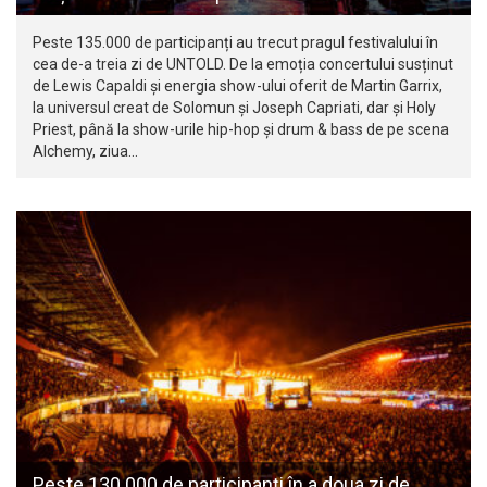
Peste 135.000 de participanți au trecut pragul festivalului în
cea de-a treia zi de UNTOLD. De la emoția concertului susținut
de Lewis Capaldi și energia show-ului oferit de Martin Garrix,
la universul creat de Solomun și Joseph Capriati, dar și Holy
Priest, până la show-urile hip-hop și drum & bass de pe scena
Alchemy, ziua…
Peste 130.000 de participanți în a doua zi de