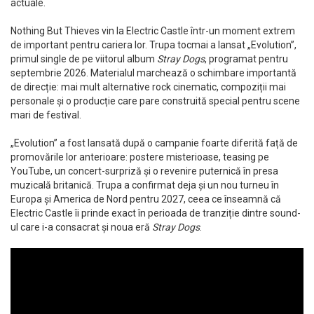
actuale.
Nothing But Thieves vin la Electric Castle într-un moment extrem
de important pentru cariera lor. Trupa tocmai a lansat „Evolution”,
primul single de pe viitorul album
Stray Dogs
, programat pentru
septembrie 2026. Materialul marchează o schimbare importantă
de direcție: mai mult alternative rock cinematic, compoziții mai
personale și o producție care pare construită special pentru scene
mari de festival.
„Evolution” a fost lansată după o campanie foarte diferită față de
promovările lor anterioare: postere misterioase, teasing pe
YouTube, un concert-surpriză și o revenire puternică în presa
muzicală britanică. Trupa a confirmat deja și un nou turneu în
Europa și America de Nord pentru 2027, ceea ce înseamnă că
Electric Castle îi prinde exact în perioada de tranziție dintre sound-
ul care i-a consacrat și noua eră
Stray Dogs
.