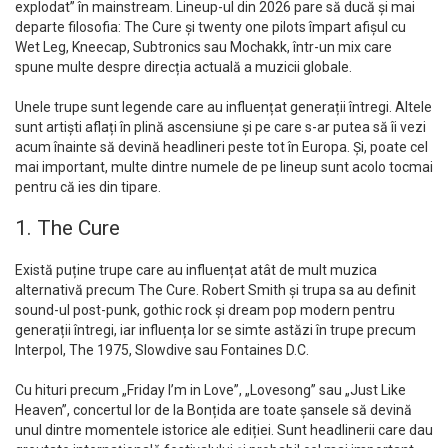
explodat” în mainstream. Lineup-ul din 2026 pare să ducă și mai
departe filosofia: The Cure și twenty one pilots împart afișul cu
Wet Leg, Kneecap, Subtronics sau Mochakk, într-un mix care
spune multe despre direcția actuală a muzicii globale.
Unele trupe sunt legende care au influențat generații întregi. Altele
sunt artiști aflați în plină ascensiune și pe care s-ar putea să îi vezi
acum înainte să devină headlineri peste tot în Europa. Și, poate cel
mai important, multe dintre numele de pe lineup sunt acolo tocmai
pentru că ies din tipare.
1. The Cure
Există puține trupe care au influențat atât de mult muzica
alternativă precum The Cure. Robert Smith și trupa sa au definit
sound-ul post-punk, gothic rock și dream pop modern pentru
generații întregi, iar influența lor se simte astăzi în trupe precum
Interpol, The 1975, Slowdive sau Fontaines D.C.
Cu hituri precum „Friday I’m in Love”, „Lovesong” sau „Just Like
Heaven”, concertul lor de la Bonțida are toate șansele să devină
unul dintre momentele istorice ale ediției. Sunt headlinerii care dau