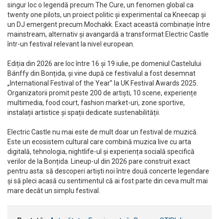
singur loc o legendă precum The Cure, un fenomen global ca
twenty one pilots, un proiect politic și experimental ca Kneecap și
un DJ emergent precum Mochakk. Exact această combinație între
mainstream, alternativ și avangardă a transformat Electric Castle
într-un festival relevant la nivel european.
Ediția din 2026 are loc între 16 și 19 iulie, pe domeniul Castelului
Bánffy din Bonțida, și vine după ce festivalul a fost desemnat
„International Festival of the Year” la UK Festival Awards 2025.
Organizatorii promit peste 200 de artiști, 10 scene, experiențe
multimedia, food court, fashion market-uri, zone sportive,
instalații artistice și spații dedicate sustenabilității.
Electric Castle nu mai este de mult doar un festival de muzică.
Este un ecosistem cultural care combină muzica live cu arta
digitală, tehnologia, nightlife-ul și experiența socială specifică
verilor de la Bonțida. Lineup-ul din 2026 pare construit exact
pentru asta: să descoperi artiști noi între două concerte legendare
și să pleci acasă cu sentimentul că ai fost parte din ceva mult mai
mare decât un simplu festival.