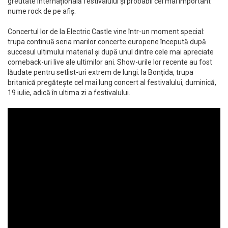
greutate internațională festivalului și probabil cel mai important
nume rock de pe afiș.
Concertul lor de la Electric Castle vine într-un moment special:
trupa continuă seria marilor concerte europene începută după
succesul ultimului material și după unul dintre cele mai apreciate
comeback-uri live ale ultimilor ani. Show-urile lor recente au fost
lăudate pentru setlist-uri extrem de lungi: la Bonțida, trupa
britanică pregătește cel mai lung concert al festivalului, duminică,
19 iulie, adică în ultima zi a festivalului.