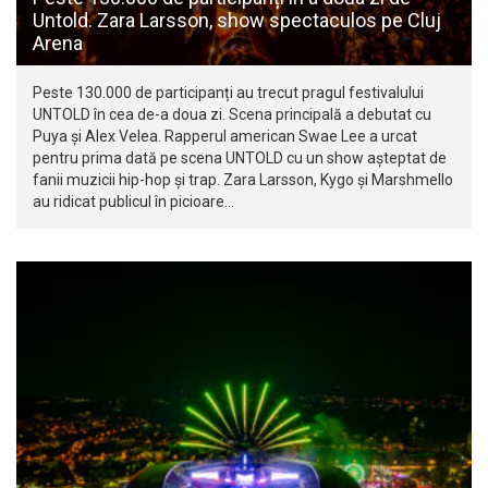
Untold. Zara Larsson, show spectaculos pe Cluj
Arena
Peste 130.000 de participanți au trecut pragul festivalului
UNTOLD în cea de-a doua zi. Scena principală a debutat cu
Puya și Alex Velea. Rapperul american Swae Lee a urcat
pentru prima dată pe scena UNTOLD cu un show așteptat de
fanii muzicii hip-hop și trap. Zara Larsson, Kygo și Marshmello
au ridicat publicul în picioare…