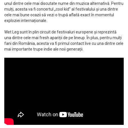
unul dintre cele mai discutate nume din muzica alternativă. Pentru
mulți, acesta va fi concertul „cool kid” al festivalului și una dintre
cele mai bune ocazii să vezi o trupă aflată exact în momentul
exploziei internaționale.
Wet Leg sunt în plin circuit de festivaluri europene și reprezintă
una dintre cele mai fresh apariții de pe lineup. În plus, pentru mulți
fani din România, acesta va fi primul contact live cu una dintre cele
mai importante trupe indie ale noii generații.