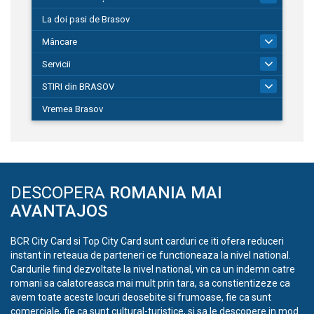
La doi pasi de Brasov
Mâncare
1
Servicii
690
STIRI din BRASOV
197
Vremea Brasov
DESCOPERA
ROMANIA MAI
AVANTAJOS
BCR City Card si Top City Card sunt carduri ce iti ofera reduceri
instant in reteaua de parteneri ce functioneaza la nivel national.
Cardurile fiind dezvoltate la nivel national, vin ca un indemn catre
romani sa calatoreasca mai mult prin tara, sa constientizeze ca
avem toate aceste locuri deosebite si frumoase, fie ca sunt
comerciale, fie ca sunt cultural-turistice, si sa le descopere in mod