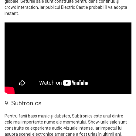
globale. Seturile sale sunt construite pentru dans continuu și
crowd interaction, iar publicul Electric Castle probabil îl va adopta
instant.
9. Subtronics
Pentru fanii bass music și dubstep, Subtronics este unul dintre
cele mai importante nume ale momentului. Show-urile sale sunt
construite ca experiențe audio-vizuale intense, iar impactul lui
asupra scenei electronice americane a fost uriaș în ultimii ani. .