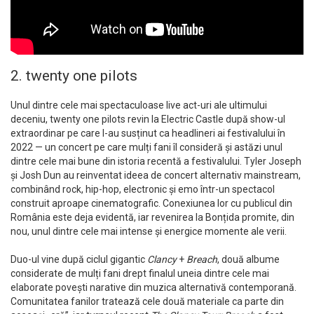
2. twenty one pilots
Unul dintre cele mai spectaculoase live act-uri ale ultimului
deceniu, twenty one pilots revin la Electric Castle după show-ul
extraordinar pe care l-au susținut ca headlineri ai festivalului în
2022 — un concert pe care mulți fani îl consideră și astăzi unul
dintre cele mai bune din istoria recentă a festivalului. Tyler Joseph
și Josh Dun au reinventat ideea de concert alternativ mainstream,
combinând rock, hip-hop, electronic și emo într-un spectacol
construit aproape cinematografic. Conexiunea lor cu publicul din
România este deja evidentă, iar revenirea la Bonțida promite, din
nou, unul dintre cele mai intense și energice momente ale verii.
Duo-ul vine după ciclul gigantic
Clancy
+
Breach
, două albume
considerate de mulți fani drept finalul uneia dintre cele mai
elaborate povești narative din muzica alternativă contemporană.
Comunitatea fanilor tratează cele două materiale ca parte din