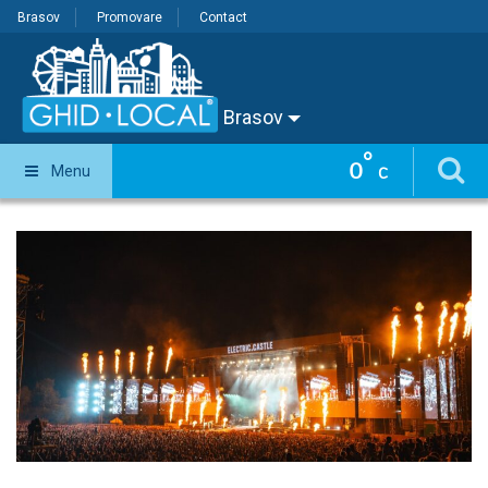
Brasov
Promovare
Contact
Brasov
°
0
Menu
C