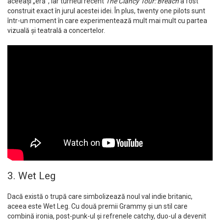
aceeași „eră”, iar turneul recent
The Clancy Tour: Breach
a fost
construit exact în jurul acestei idei. În plus, twenty one pilots sunt
într-un moment în care experimentează mult mai mult cu partea
vizuală și teatrală a concertelor.
3. Wet Leg
Dacă există o trupă care simbolizează noul val indie britanic,
aceea este Wet Leg. Cu două premii Grammy și un stil care
combină ironia, post-punk-ul și refrenele catchy, duo-ul a devenit